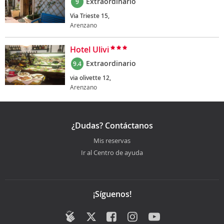
Extraordinario
9
Via Trieste 15,
Arenzano
Hotel Ulivi
Extraordinario
9.4
via olivette 12,
Arenzano
¿Dudas? Contáctanos
Mis reservas
Ir al Centro de ayuda
¡Síguenos!