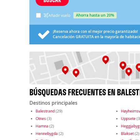
ahorra hasta un 20%
Añadir vuelo
¡Reserva ahora con el mejor precio garantizado!
Cancelación
GRATUITA
en la mayoría de habitac
BÚSQUEDAS FRECUENTES EN BALES
Destinos principales
Balestrand
(29)
Høyheimsv
Otnes
(3)
Uppsete
(3
Hamna
(2)
Heggjabyg
Hennebygda
(2)
Blakset
(2)