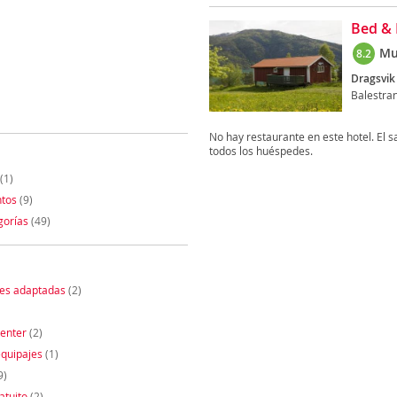
Bed & 
Mu
8.2
Dragsvik 
Balestra
No hay restaurante en este hotel. El 
todos los huéspedes.
(1)
tos
(9)
gorías
(49)
nes adaptadas
(2)
enter
(2)
quipajes
(1)
9)
atuito
(2)