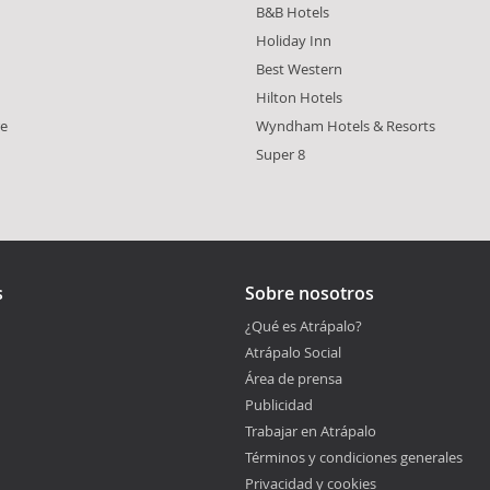
B&B Hotels
Holiday Inn
Best Western
Hilton Hotels
re
Wyndham Hotels & Resorts
Super 8
s
Sobre nosotros
¿Qué es Atrápalo?
Atrápalo Social
Área de prensa
Publicidad
Trabajar en Atrápalo
Términos y condiciones generales
Privacidad y cookies