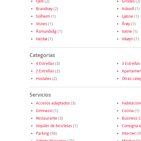
Fjelli
(2)
Grodås
(2)
Brandsøy
(2)
Askvoll
(1)
Solheim
(1)
Ljøsne
(1)
Visnes
(1)
Årøy
(1)
Åsmundvåg
(1)
Vatne
(1)
Nesbø
(1)
Vikøyri
(1)
Categorías
4 Estrellas
(3)
3 Estrellas
2 Estrellas
(2)
Apartamen
Hostales
(2)
Otras cate
Servicios
Accesos adaptados
(3)
Habitacio
Gimnasio
(1)
Cocina
(1)
Restaurante
(3)
Business C
Alquiler de bicicletas
(1)
Consigna e
Parking
(56)
Internet
(3
Admite Mascotas
(25)
Minibar Gr