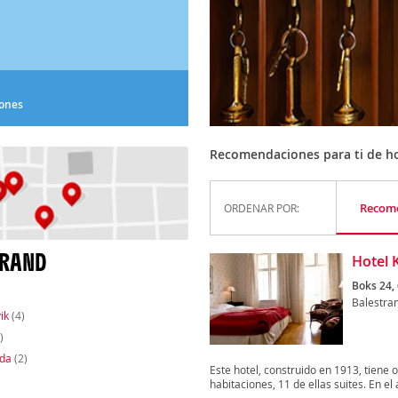
iones
Recomendaciones para ti de ho
Recom
ORDENAR POR:
TRAND
Hotel 
Boks 24,
Balestra
ik
(4)
)
da
(2)
Este hotel, construido en 1913, tiene 
habitaciones, 11 de ellas suites. En el 