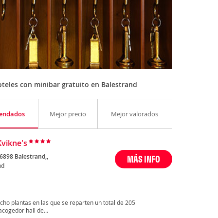
teles con minibar gratuito en Balestrand
endados
Mejor precio
Mejor valorados
Kvikne's
 6898 Balestrand,,
MÁS INFO
nd
ocho plantas en las que se reparten un total de 205
acogedor hall de...