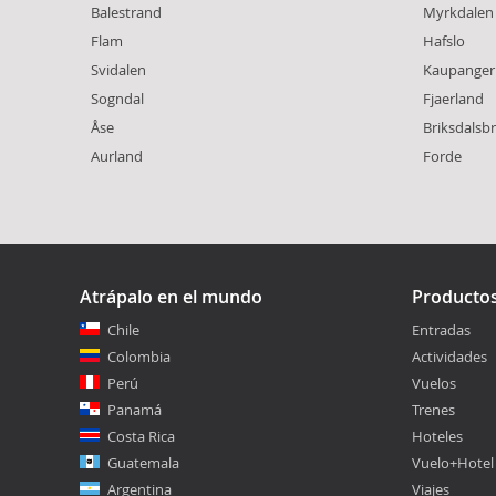
Balestrand
Myrkdalen
Flam
Hafslo
Svidalen
Kaupanger
Sogndal
Fjaerland
Åse
Briksdalsb
Aurland
Forde
Atrápalo en el mundo
Producto
Chile
Entradas
Colombia
Actividades
Perú
Vuelos
Panamá
Trenes
Costa Rica
Hoteles
Guatemala
Vuelo+Hotel
Argentina
Viajes