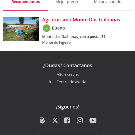
Recomendados
Mejor precio
Mejor valorados
Agroturismo Monte Das Galhanas
Bueno
7
Monte das Galhanas, caixa postal 39,
Monte do Pigeiro
¿Dudas? Contáctanos
Mis reservas
Ir al Centro de ayuda
¡Síguenos!