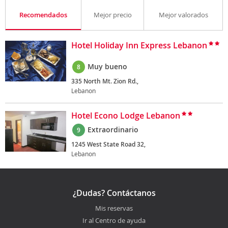
Recomendados
Mejor precio
Mejor valorados
Hotel Holiday Inn Express Lebanon
Muy bueno
8
335 North Mt. Zion Rd.,
Lebanon
Hotel Econo Lodge Lebanon
Extraordinario
9
1245 West State Road 32,
Lebanon
¿Dudas? Contáctanos
Mis reservas
Ir al Centro de ayuda