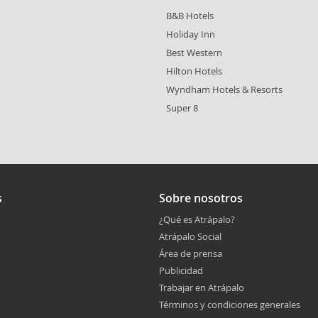
B&B Hotels
Holiday Inn
Best Western
Hilton Hotels
Wyndham Hotels & Resorts
Super 8
s
Sobre nosotros
¿Qué es Atrápalo?
Atrápalo Social
Área de prensa
Publicidad
Trabajar en Atrápalo
Términos y condiciones generales