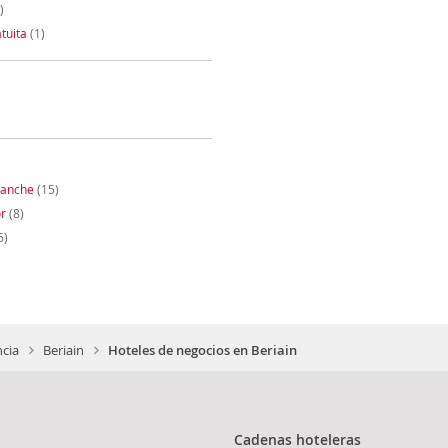
)
tuita
(1)
sanche
(15)
r
(8)
6)
ncia
Beriain
Hoteles de negocios en Beriain
Cadenas hoteleras