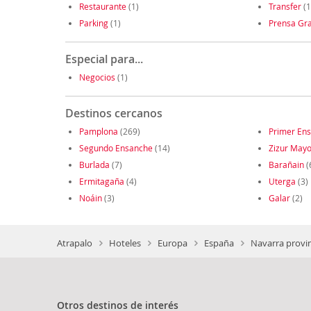
Restaurante
(1)
Transfer
(1
Parking
(1)
Prensa Gra
Especial para...
Negocios
(1)
Destinos cercanos
Pamplona
(269)
Primer En
Segundo Ensanche
(14)
Zizur Mayo
Burlada
(7)
Barañain
(
Ermitagaña
(4)
Uterga
(3)
Noáin
(3)
Galar
(2)
Atrapalo
Hoteles
Europa
España
Navarra provi
Otros destinos de interés