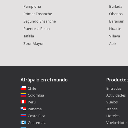
Pamplona
Burlada
Primer Ensanche
Obanos
Segundo Ensanche
Barañain
Puente la Reina
Huarte
Tafalla
Villava
Zizur Mayor
Aoiz
Atrápalo en el mundo
Producto
Chile
Entradas
Colombia
Actividades
Perú
Vuelos
Panamá
Trenes
Costa Rica
Hoteles
Guatemala
Vuelo+Hotel