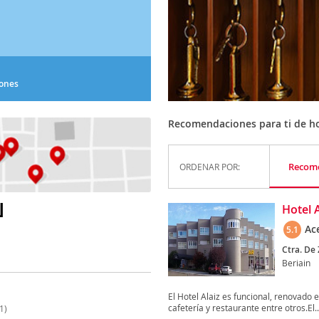
iones
Recomendaciones para ti de ho
Recom
ORDENAR POR:
N
Hotel A
Ac
5.1
Ctra. De 
Beriain
El Hotel Alaiz es funcional, renovado 
cafetería y restaurante entre otros.El..
1)