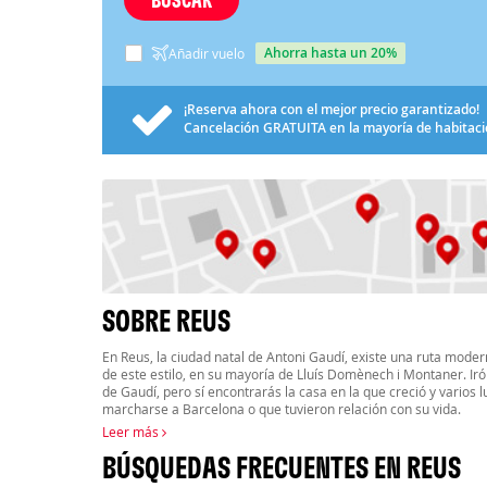
ahorra hasta un 20%
Añadir vuelo
¡Reserva ahora con el mejor precio garantizado!
Cancelación
GRATUITA
en la mayoría de habitac
SOBRE REUS
En Reus, la ciudad natal de Antoni Gaudí, existe una ruta moder
de este estilo, en su mayoría de Lluís Domènech i Montaner. I
de Gaudí, pero sí encontrarás la casa en la que creció y varios
marcharse a Barcelona o que tuvieron relación con su vida.
Leer más
BÚSQUEDAS FRECUENTES EN REUS