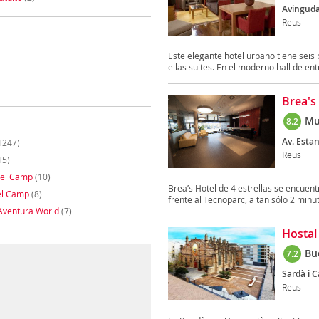
Avinguda
Reus
Este elegante hotel urbano tiene seis 
ellas suites. En el moderno hall de ent
Brea's
Mu
8.2
Av. Estan
1247)
Reus
15)
del Camp
(10)
Brea’s Hotel de 4 estrellas se encuent
el Camp
(8)
frente al Tecnoparc, a tan sólo 2 minut
Aventura World
(7)
Hostal
Bu
7.2
Sardà i Ca
Reus