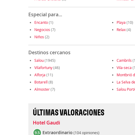
Especial para...
Encanto
(1)
Playa
(10)
Negocios
(7)
Relax
(4)
Niños
(2)
Destinos cercanos
Salou
(1945)
Cambrils
(
Vilafortuny
(46)
Vila-seca
(
Alforja
(11)
Montbrió 
Botarell
(8)
La Selva d
Almoster
(7)
Salou Port
ÚLTIMAS VALORACIONES
Hotel Gaudi
Extraordinario
9.5
(
104 opiniones
)