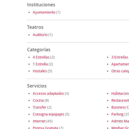
Instituciones
Ayuntamiento
(1)
Teatros
Auditorio
(1)
Categorías
4 Estrellas
(2)
3 Estrellas
1 Estrella
(2)
Apartamen
Hostales
(5)
Otras cate
Servicios
Accesos adaptados
(5)
Habitacio
Cocina
(8)
Restauran
Transfer
(2)
Business C
Consigna equipajes
(5)
Parking
(37
Internet
(45)
Admite Ma
Prensa Gratuita
(2)
Minibar Gr