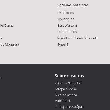
Cadenas hoteleras
B&B Hotels
Holiday Inn
 del Camp
Best Western
Hilton Hotels
ms
Wyndham Hotels & Resorts
 de Montsant
Super 8
s
Sobre nosotros
¿Qué es Atrápalo?
Atrápalo Social
Área de prensa
Publicidad
Trabajar en Atrápalo