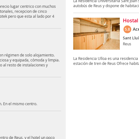
La Residència Universitària Sant Joan 
autobús de Reus y dispone de habitaci
 precio lugar centrico con muchos
atonales, recepcion de cinco
otek pero que esta al lado por 4
Hostal 
Ac
5.8
Sant Lluí
Reus
n régimen de solo alojamiento.
La Residencia Ulloa es una residencia 
ciosa y equipada, cómoda y limpia.
estación de tren de Reus Ofrece habita
o al resto de instalaciones y
. En el mismo centro.
ntro de Reus, y el hotel un poco