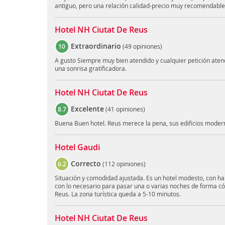
antiguo, pero una relación calidad-precio muy recomendable
Hotel NH Ciutat De Reus
Extraordinario
10
(
49 opiniones
)
A gusto Siempre muy bien atendido y cualquier petición ate
una sonrisa gratificadora.
Hotel NH Ciutat De Reus
Excelente
8.7
(
41 opiniones
)
Buena Buen hotel. Reus merece la pena, sus edificios moder
Hotel Gaudi
Correcto
6.2
(
112 opiniones
)
Situación y comodidad ajustada. Es un hotel modesto, con h
con lo necesario para pasar una o varias noches de forma c
Reus. La zona turística queda a 5-10 minutos.
Hotel NH Ciutat De Reus