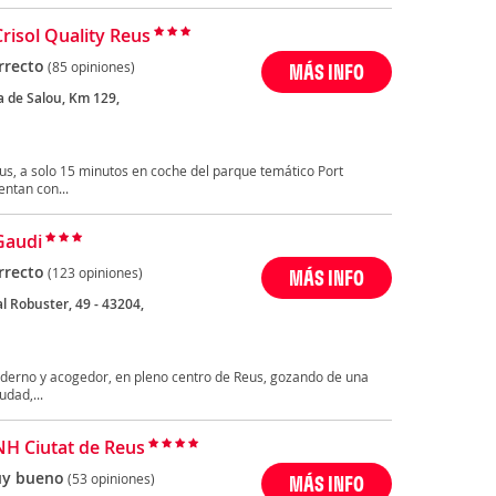
Crisol Quality Reus
rrecto
(85 opiniones)
MÁS INFO
a de Salou, Km 129,
eus, a solo 15 minutos en coche del parque temático Port
ntan con...
Gaudi
rrecto
(123 opiniones)
MÁS INFO
l Robuster, 49 - 43204,
derno y acogedor, en pleno centro de Reus, gozando de una
udad,...
NH Ciutat de Reus
y bueno
(53 opiniones)
MÁS INFO