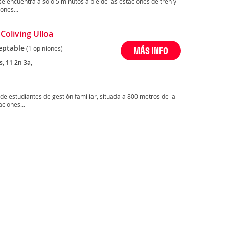
se encuentra a sólo 5 minutos a pie de las estaciones de tren y
ones...
Coliving Ulloa
eptable
(1 opiniones)
MÁS INFO
s, 11 2n 3a,
de estudiantes de gestión familiar, situada a 800 metros de la
ciones...