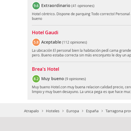
Extraordinario
9.6
(
41 opiniones
)
Hotel céntrico. Dispone de parquing Todo correcto! Personal 
bueno
Hotel Gaudi
Aceptable
5.8
(
112 opiniones
)
La ubicación El personal bien la habitación pedí cama grande
pero. Bueno estaba correcta sin más enconjunto le doy un a
Brea's Hotel
Muy bueno
8.2
(
9 opiniones
)
Muy bueno Hotel.con muy buena relacion calidad precio, cerca
limpio y muy buen desayuno. La unica pega es que hace mucho
Atrapalo
Hoteles
Europa
España
Tarragona prov