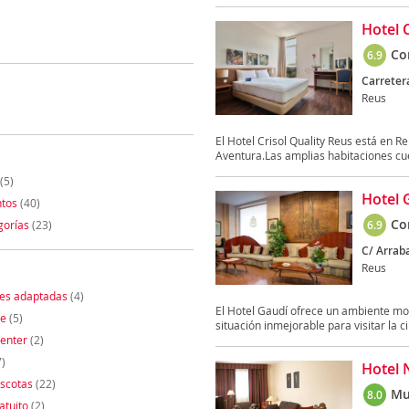
Hotel 
Co
6.9
Carreter
Reus
El Hotel Crisol Quality Reus está en R
Aventura.Las amplias habitaciones cue
(5)
Hotel 
tos
(40)
Co
gorías
(23)
6.9
C/ Arraba
Reus
nes adaptadas
(4)
El Hotel Gaudí ofrece un ambiente mo
te
(5)
situación inmejorable para visitar la ci
enter
(2)
)
Hotel 
scotas
(22)
Mu
8.0
atuito
(2)