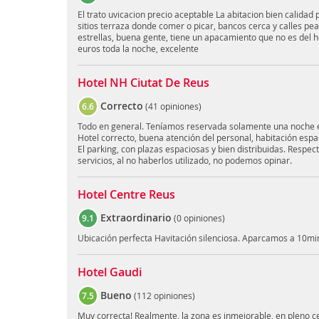
El trato uvicacion precio aceptable La abitacion bien calidad
sitios terraza donde comer o picar, bancos cerca y calles pe
estrellas, buena gente, tiene un apacamiento que no es del h
euros toda la noche, excelente
Hotel NH Ciutat De Reus
Correcto
6.6
(
41 opiniones
)
Todo en general. Teníamos reservada solamente una noche e
Hotel correcto, buena atención del personal, habitación espa
El parking, con plazas espaciosas y bien distribuidas. Respect
servicios, al no haberlos utilizado, no podemos opinar.
Hotel Centre Reus
Extraordinario
9.1
(
0 opiniones
)
Ubicación perfecta Havitación silenciosa. Aparcamos a 10min
Hotel Gaudi
Bueno
7.5
(
112 opiniones
)
Muy correcta! Realmente, la zona es inmejorable, en pleno ce