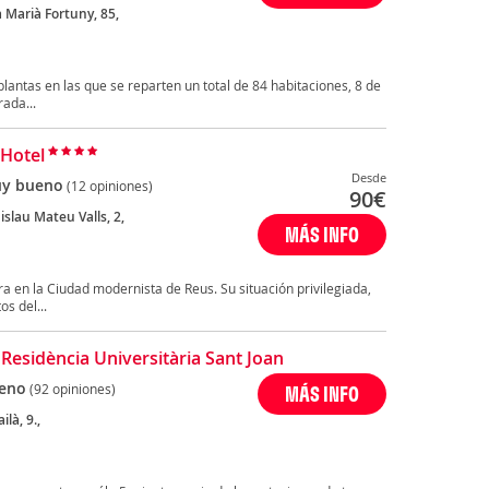
 Marià Fortuny, 85,
plantas en las que se reparten un total de 84 habitaciones, 8 de
rada...
 Hotel
Desde
y bueno
(12 opiniones)
90
€
islau Mateu Valls, 2,
MÁS INFO
ra en la Ciudad modernista de Reus. Su situación privilegiada,
os del...
 Residència Universitària Sant Joan
eno
(92 opiniones)
MÁS INFO
ilà, 9.,