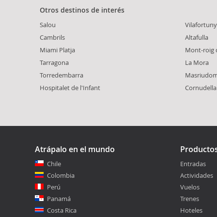
Otros destinos de interés
Salou
Vilafortuny
Cambrils
Altafulla
Miami Platja
Mont-roig
Tarragona
La Mora
Torredembarra
Masriudo
Hospitalet de l'Infant
Cornudella
Atrápalo en el mundo
Producto
Chile
Entradas
Colombia
Actividades
Perú
Vuelos
Panamá
Trenes
Costa Rica
Hoteles