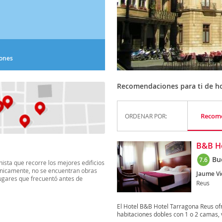
iones
Recomendaciones para ti de ho
Recom
ORDENAR POR:
B&B Ho
Bu
7.6
nista que recorre los mejores edificios
rónicamente, no se encuentran obras
Jaume Vid
 lugares que frecuentó antes de
Reus
El Hotel B&B Hotel Tarragona Reus of
habitaciones dobles con 1 o 2 camas, vi