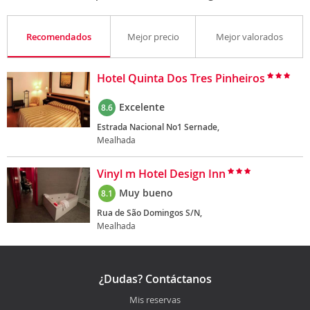
Recomendados
Mejor precio
Mejor valorados
Hotel Quinta Dos Tres Pinheiros
Excelente
8.6
Estrada Nacional No1 Sernade,
Mealhada
Vinyl m Hotel Design Inn
Muy bueno
8.1
Rua de São Domingos S/N,
Mealhada
¿Dudas? Contáctanos
Mis reservas