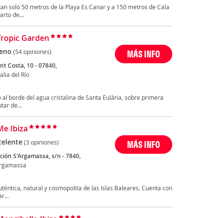
an solo 50 metros de la Playa Es Canar y a 150 metros de Cala
rto de...
Tropic Garden
eno
(54 opiniones)
MÁS INFO
nt Costa, 10 - 07840,
alia del Río
 al borde del agua cristalina de Santa Eulária, sobre primera
tar de...
Me Ibiza
celente
(3 opiniones)
MÁS INFO
ción S'Argamassa, s/n - 7840,
Argamassa
auténtica, natural y cosmopolita de las Islas Baleares. Cuenta con
r...