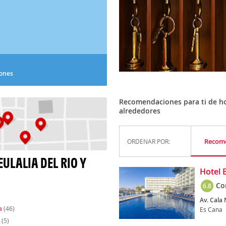
iones
Recomendaciones para ti de hot
alrededores
Recom
ORDENAR POR:
ULALIA DEL RIO Y
Hotel 
Co
6.8
Av. Cala 
a
(46)
Es Cana
(5)