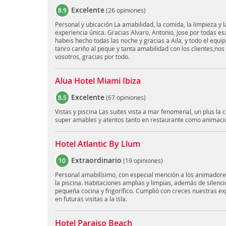
Excelente
8.9
(
26 opiniones
)
Personal y ubicación La amabilidad, la comida, la limpieza y 
experiencia única. Gracias Alvaro, Antonio, Jose por todas 
habeis hecho todas las noche y gracias a Aila, y todo el equ
tanro cariño al peque y tanta amabilidad con los clientes,n
vosotros, gracias por todo.
Alua Hotel Miami Ibiza
Excelente
8.5
(
67 opiniones
)
Vistas y piscina Las suites vista a mar fenomenal, un plus la 
super amables y atentos tanto en restaurante como animaci
Hotel Atlantic By Llum
Extraordinario
10
(
19 opiniones
)
Personal amabilísimo, con especial mención a los animadores
la piscina. Habitaciones amplias y limpias, además de silenci
pequeña cocina y frigorífico. Cumplió con creces nuestras ex
en futuras visitas a la isla.
Hotel Paraiso Beach