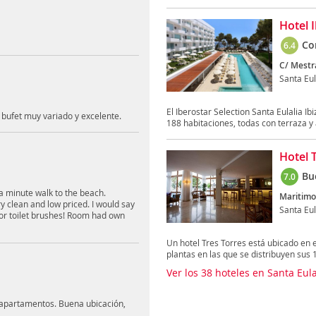
Hotel I
Co
6.4
C/ Mestr
Santa Eul
El Iberostar Selection Santa Eulalia Ib
 bufet muy variado y excelente.
188 habitaciones, todas con terraza y a
Hotel 
Bu
7.0
 a minute walk to the beach.
Maritimo
y clean and low priced. I would say
Santa Eul
 or toilet brushes! Room had own
Un hotel Tres Torres está ubicado en 
plantas en las que se distribuyen sus 1
Ver los 38 hoteles en Santa Eul
 apartamentos. Buena ubicación,