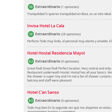
Extraordinario
10
(
1 opiniones
)
Tranquilidad Si quieres tranquilidad en Ibiza, es un sitio ideal.
Invisa Hotel La Cala
Extraordinario
10
(
28 opiniones
)
Perfecto Todo muy lindo, el personal muy atento y amable. El
Hotel Hostal Residencia Mayol
Extraordinario
9.2
(
9 opiniones
)
Great find! Great find! Perfect location. Very central and only
Restaurant underneath Hostal. Hostal has all your basics. Ver
the shower is super tiny and I'm not a fan of shower curtains
balcony and staff were pleasant.
Hotel C'an Sanso
Extraordinario
9.5
(
0 opiniones
)
Todo muy bien Es la segunda vez que nos alojamos en estos
apartamentos bonitos y completos.