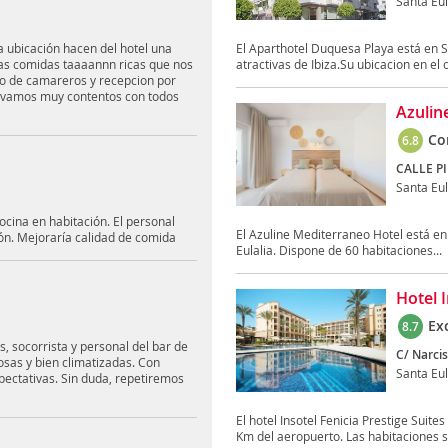
Santa Eul
la ubicación hacen del hotel una
El Aparthotel Duquesa Playa está en Sa
esas comidas taaaannn ricas que nos
atractivas de Ibiza.Su ubicacion en el c
ipo de camareros y recepcion por
os vamos muy contentos con todos
Azulin
Co
6.8
CALLE PI
Santa Eul
cocina en habitación. El personal
El Azuline Mediterraneo Hotel está en
ón. Mejoraría calidad de comida
Eulalia. Dispone de 60 habitaciones...
Hotel I
Ex
8.7
, socorrista y personal del bar de
C/ Narcis
osas y bien climatizadas. Con
Santa Eul
pectativas. Sin duda, repetiremos
El hotel Insotel Fenicia Prestige Suites
Km del aeropuerto. Las habitaciones s