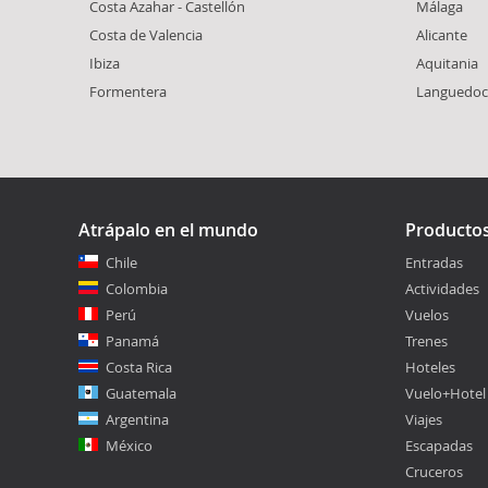
Costa Azahar - Castellón
Málaga
Costa de Valencia
Alicante
Ibiza
Aquitania
Formentera
Languedoc
Atrápalo en el mundo
Producto
Chile
Entradas
Colombia
Actividades
Perú
Vuelos
Panamá
Trenes
Costa Rica
Hoteles
Guatemala
Vuelo+Hotel
Argentina
Viajes
México
Escapadas
Cruceros