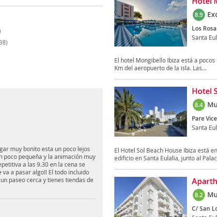
Hotel 
Ex
8.9
Los Rosal
)
Santa Eul
38)
El hotel Mongibello Ibiza está a pocos
Km del aeropuerto de la isla. Las...
Hotel 
Mu
8.4
Pare Vice
Santa Eul
ugar muy bonito esta un poco lejos
El Hotel Sol Beach House Ibiza está en
 un poco pequeña y la animación muy
edificio en Santa Eulalia, junto al Palac
petitiva a las 9.30 en la cena se
a a pasar algo!! El todo incluido
 un paseo cerca y tienes tiendas de
Aparth
Mu
8.2
C/ San L