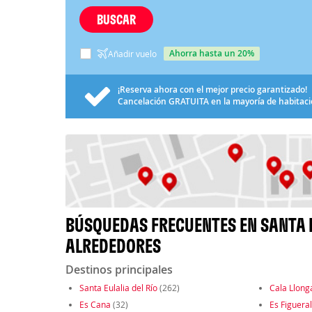
BUSCAR
ahorra hasta un 20%
Añadir vuelo
¡Reserva ahora con el mejor precio garantizado!
Cancelación
GRATUITA
en la mayoría de habitac
BÚSQUEDAS FRECUENTES EN SANTA E
ALREDEDORES
Destinos principales
Santa Eulalia del Río
(262)
Cala Llong
Es Cana
(32)
Es Figueral