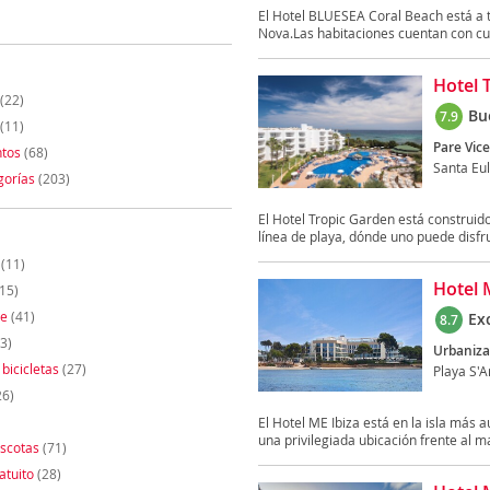
El Hotel BLUESEA Coral Beach está a t
Nova.Las habitaciones cuentan con cua
Hotel 
(22)
Bu
7.9
(11)
Pare Vice
tos
(68)
Santa Eul
gorías
(203)
El Hotel Tropic Garden está construido
línea de playa, dónde uno puede disfru
(11)
Hotel 
15)
te
(41)
Ex
8.7
3)
Urbaniza
 bicicletas
(27)
Playa S'
26)
El Hotel ME Ibiza está en la isla más 
una privilegiada ubicación frente al ma
scotas
(71)
atuito
(28)