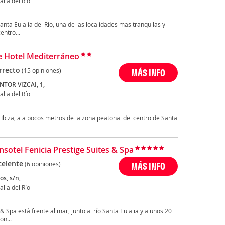
alia del Río
nta Eulalia del Rio, una de las localidades mas tranquilas y
entro...
e Hotel Mediterráneo
rrecto
(15 opiniones)
MÁS INFO
NTOR VIZCAI, 1,
alia del Río
 Ibiza, a a pocos metros de la zona peatonal del centro de Santa
nsotel Fenicia Prestige Suites & Spa
celente
(6 opiniones)
MÁS INFO
os, s/n,
alia del Río
 & Spa está frente al mar, junto al río Santa Eulalia y a unos 20
on...