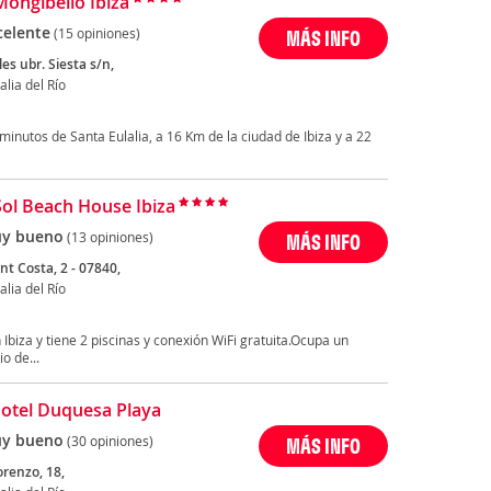
Mongibello Ibiza
celente
(15 opiniones)
MÁS INFO
es ubr. Siesta s/n,
alia del Río
 minutos de Santa Eulalia, a 16 Km de la ciudad de Ibiza y a 22
Sol Beach House Ibiza
y bueno
(13 opiniones)
MÁS INFO
nt Costa, 2 - 07840,
alia del Río
 Ibiza y tiene 2 piscinas y conexión WiFi gratuita.Ocupa un
io de...
otel Duquesa Playa
y bueno
(30 opiniones)
MÁS INFO
orenzo, 18,