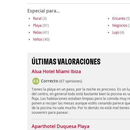
Especial para...
Rural
(3)
Encanto
(5
Playa
(91)
Negocios
(
Relax
(41)
Lujo
(4)
Niños
(40)
ÚLTIMAS VALORACIONES
Alua Hotel Miami Ibiza
Correcto
6.6
(
67 opiniones
)
Tienes la playa en un paso, por la noche es precioso. Es un l
del centro, en general todo está bastante bien la piscina es
floja. Las habitaciones estaban limpias pero la comida muy re
ponen a recojer las mesas aunque estés cenando parece que v
de la piscina no vale mucho. Por lo demás no está mal tienes
souvenirs para pasear.
Aparthotel Duquesa Playa