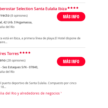
berostar Selection Santa Eulalia Ibiza
rrecto
(8 opiniones)
MÁS INFO
al, 42 Urb. S'Argamassa,
alia del Río
iza está en Ibiza, a primera línea de playa.El Hotel dispone de
ire...
Tres Torres
eno
(28 opiniones)
MÁS INFO
 - Ses Estaques S/N - 07840,
alia del Río
el puerto deportivo de Santa Eulalia. Compuesto por cinco
18...
alia del Rio y alrededores de negocios