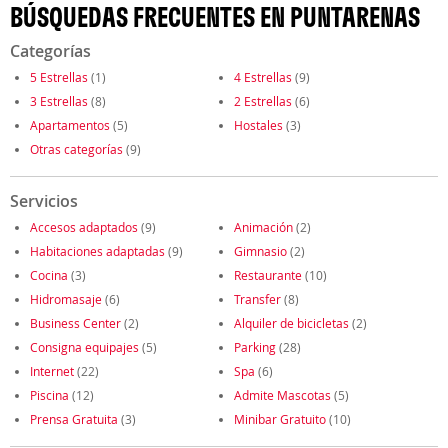
BÚSQUEDAS FRECUENTES EN PUNTARENAS
Categorías
5 Estrellas
(1)
4 Estrellas
(9)
3 Estrellas
(8)
2 Estrellas
(6)
Apartamentos
(5)
Hostales
(3)
Otras categorías
(9)
Servicios
Accesos adaptados
(9)
Animación
(2)
Habitaciones adaptadas
(9)
Gimnasio
(2)
Cocina
(3)
Restaurante
(10)
Hidromasaje
(6)
Transfer
(8)
Business Center
(2)
Alquiler de bicicletas
(2)
Consigna equipajes
(5)
Parking
(28)
Internet
(22)
Spa
(6)
Piscina
(12)
Admite Mascotas
(5)
Prensa Gratuita
(3)
Minibar Gratuito
(10)