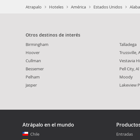
Atrapalo
Hoteles
América
Estados Unidos
Alaba
Otros destinos de interés
Birmingham
Talladega
Hoover
Trussville, A
Cullman
Vestavia Hi
Bessemer
Pell City, Al
Pelham
Moody
Jasper
Lakeview P
Atrápalo en el mundo
Producto
Chile
Entradas