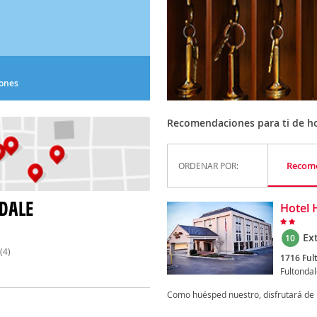
iones
Recomendaciones para ti de ho
Recom
ORDENAR POR:
DALE
Hotel 
Ex
10
(4)
1716 Ful
Fultonda
Como huésped nuestro, disfrutará de u