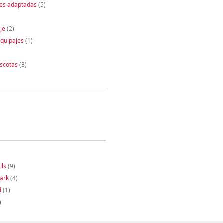
nes adaptadas
(5)
je
(2)
quipajes
(1)
)
scotas
(3)
lls
(9)
ark
(4)
d
(1)
)