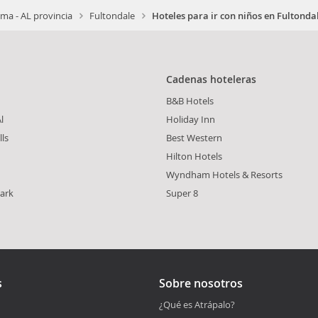
ma - AL provincia
Fultondale
Hoteles para ir con niños en Fultonda
Cadenas hoteleras
B&B Hotels
l
Holiday Inn
lls
Best Western
Hilton Hotels
Wyndham Hotels & Resorts
ark
Super 8
s
Sobre nosotros
¿Qué es Atrápalo?