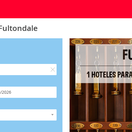
 Fultondale
F
1 HOTELES PARA