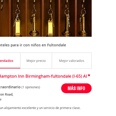
teles para ir con niños en Fultondale
endados
Mejor precio
Mejor valorados
Hampton Inn Birmingham-fultondale (I-65) Al
traordinario
(1 opiniones)
MÁS INFO
ton Road,
le
n alojamiento excelente y un servicio de primera clase.