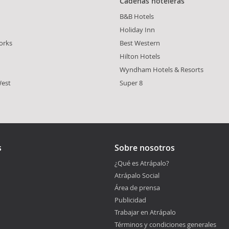
Cadenas hoteleras
B&B Hotels
Holiday Inn
orks
Best Western
Hilton Hotels
Wyndham Hotels & Resorts
West
Super 8
s
Sobre nosotros
¿Qué es Atrápalo?
Atrápalo Social
Área de prensa
Publicidad
Trabajar en Atrápalo
Términos y condiciones generales