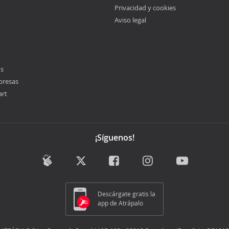
Privacidad y cookies
Aviso legal
os
presas
art
¡Síguenos!
Descárgate gratis la
app de Atrápalo