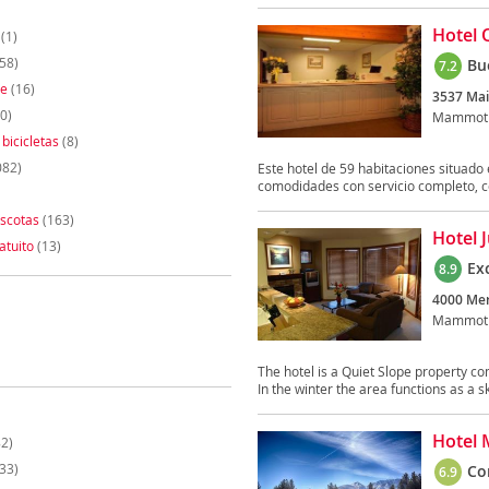
Hotel 
(1)
58)
Bu
7.2
te
(16)
3537 Main
0)
Mammoth
 bicicletas
(8)
082)
Este hotel de 59 habitaciones situa
comodidades con servicio completo, 
scotas
(163)
Hotel 
atuito
(13)
Ex
8.9
4000 Mer
Mammoth
The hotel is a Quiet Slope property co
In the winter the area functions as a ski
Hotel 
2)
33)
Co
6.9