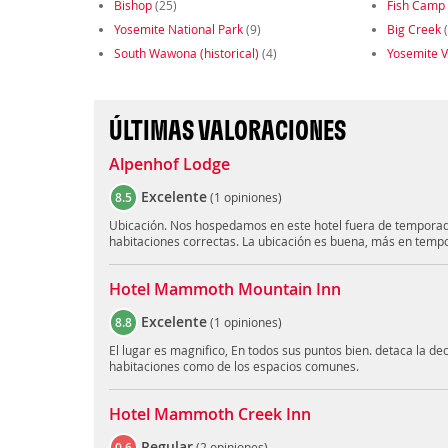
Bishop
(25)
Fish Camp
Yosemite National Park
(9)
Big Creek
(
South Wawona (historical)
(4)
Yosemite V
ÚLTIMAS VALORACIONES
Alpenhof Lodge
Excelente
8.5
(
1 opiniones
)
Ubicación. Nos hospedamos en este hotel fuera de temporada
habitaciones correctas. La ubicación es buena, más en tempo
Hotel Mammoth Mountain Inn
Excelente
8.8
(
1 opiniones
)
El lugar es magnifico, En todos sus puntos bien. detaca la de
habitaciones como de los espacios comunes.
Hotel Mammoth Creek Inn
Regular
0.6
(
2 opiniones
)