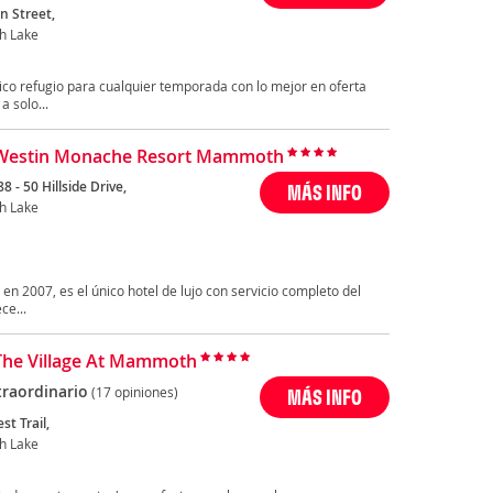
n Street,
 Lake
tico refugio para cualquier temporada con lo mejor en oferta
a solo...
 Westin Monache Resort Mammoth
8 - 50 Hillside Drive,
MÁS INFO
 Lake
 en 2007, es el único hotel de lujo con servicio completo del
e...
The Village At Mammoth
traordinario
(17 opiniones)
MÁS INFO
st Trail,
 Lake