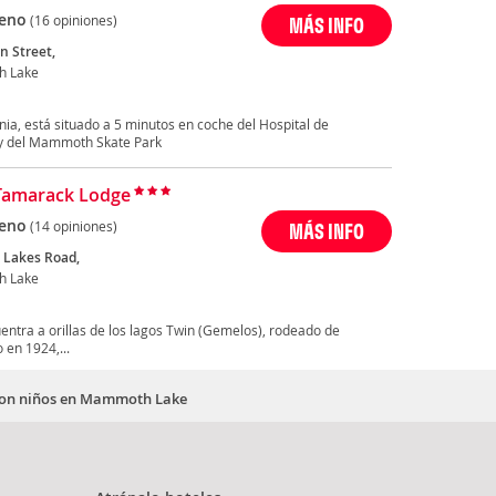
eno
(16 opiniones)
MÁS INFO
n Street,
 Lake
ia, está situado a 5 minutos en coche del Hospital de
 del Mammoth Skate Park
Tamarack Lodge
eno
(14 opiniones)
MÁS INFO
 Lakes Road,
 Lake
entra a orillas de los lagos Twin (Gemelos), rodeado de
 en 1924,...
 con niños en Mammoth Lake