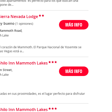
'todo apartamentos' es perfecto para los que buscan una
pone de...
Sierra Nevada Lodge
y bueno
(1 opiniones)
MÁS INFO
 Mammoth Road,
 Lake
 el corazón de Mammoth. El Parque Nacional de Yosemite se
as Vegas está a...
Shilo Inn Mammoth Lakes
n Street,
MÁS INFO
 Lake
das en sus proximidades, es el lugar perfecto para disfrutar
Shilo Inn Mammoth Lakes