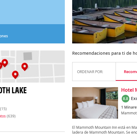
iones
Recomendaciones para ti de h
Recom
ORDENAR POR:
OTH LAKE
Hotel
Ex
8.8
1 Minare
(15)
Mammoth
tos
(639)
El Mammoth Mountain Inn está en Mam
ladera de Mammoth Mountain. Se encu