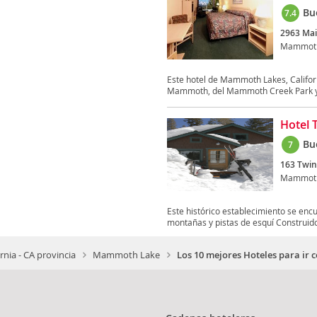
Bu
7.4
2963 Mai
Mammoth
Este hotel de Mammoth Lakes, Californ
Mammoth, del Mammoth Creek Park y
Hotel 
Bu
7
163 Twin
Mammoth
Este histórico establecimiento se encu
montañas y pistas de esquí Construido
ornia - CA provincia
Mammoth Lake
Los 10 mejores Hoteles para ir