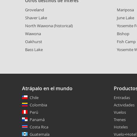
Otros destinos de interés
Groveland
Mariposa
Shaver Lake
June Lake
North Wawona (historical)
Yosemite F
Wawona
Bishop
Oakhurst
Fish Camp
Bass Lake
Yosemite 
Atrápalo en el mundo
Producto
Chile
Entradas
Colombia
Actividades
Perú
Vuelos
Panamá
Trenes
Costa Rica
Hoteles
Guatemala
Vuelo+Hotel