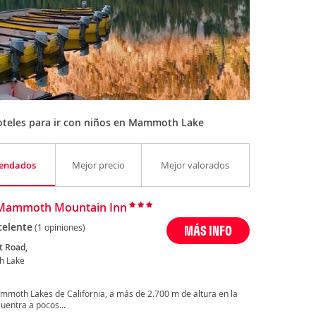
oteles para ir con niños en Mammoth Lake
endados
Mejor precio
Mejor valorados
 Mammoth Mountain Inn
celente
(1 opiniones)
MÁS INFO
t Road,
 Lake
moth Lakes de California, a más de 2.700 m de altura en la
entra a pocos...