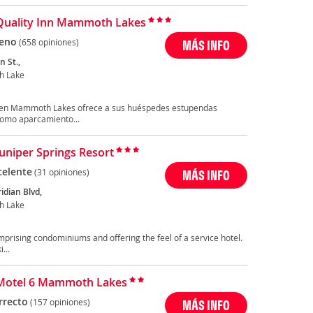
Quality Inn Mammoth Lakes
eno
(658 opiniones)
MÁS INFO
 St.,
 Lake
do en Mammoth Lakes ofrece a sus huéspedes estupendas
como aparcamiento...
Juniper Springs Resort
celente
(31 opiniones)
MÁS INFO
idian Blvd,
 Lake
mprising condominiums and offering the feel of a service hotel.
...
Motel 6 Mammoth Lakes
rrecto
(157 opiniones)
MÁS INFO