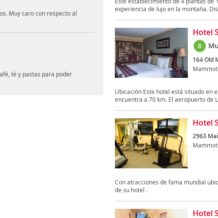
Este establecimiento de 4 plantas de 
experiencia de lujo en la montaña. Dis
mos. Muy caro con respecto al
Hotel 
Mu
8
164 Old
Mammoth
afé, té y pastas para poder
Ubicación Este hotel está situado en
encuentra a 70 km. El aeropuerto de L
Hotel 
2963 Mai
Mammoth
Con atracciones de fama mundial ubica
de su hotel .
Hotel 