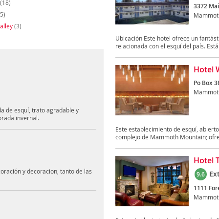
(18)
3372 Mai
5)
Mammoth
alley
(3)
Ubicación Este hotel ofrece un fantás
relacionada con el esquí del país. Está 
Hotel
Po Box 38
Mammoth
 de esquí, trato agradable y
rada invernal.
Este establecimiento de esquí, abierto
complejo de Mammoth Mountain; ofrec
Hotel 
coración y decoracion, tanto de las
Ex
9.6
1111 Fore
Mammoth