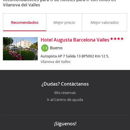
Vilanova del Valles
Recomendados
Mejor precio
Mejor valorados
Hotel Augusta Barcelona Valles
Bueno
7.3
Autopista AP 7 Salida 13 BP5002 Km 12 5,
Vilanova del Valles
¿Dudas? Contáctanos
Mis reservas
Ir al Centro de ayuda
¡Síguenos!