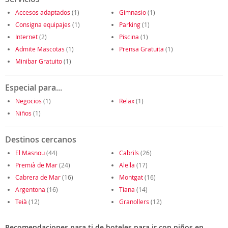
Accesos adaptados
(1)
Gimnasio
(1)
Consigna equipajes
(1)
Parking
(1)
Internet
(2)
Piscina
(1)
Admite Mascotas
(1)
Prensa Gratuita
(1)
Minibar Gratuito
(1)
Especial para...
Negocios
(1)
Relax
(1)
Niños
(1)
Destinos cercanos
El Masnou
(44)
Cabrils
(26)
Premià de Mar
(24)
Alella
(17)
Cabrera de Mar
(16)
Montgat
(16)
Argentona
(16)
Tiana
(14)
Teià
(12)
Granollers
(12)
Recomendaciones para ti de hoteles para ir con niños en