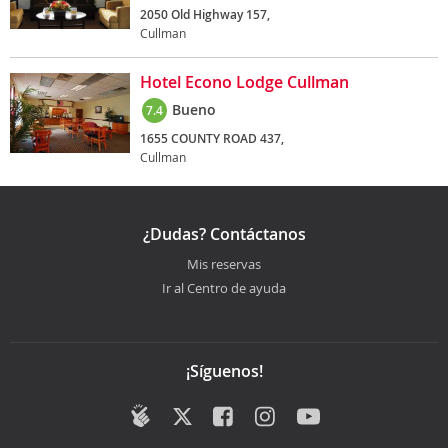
2050 Old Highway 157,
Cullman
Hotel Econo Lodge Cullman
Bueno
7.4
1655 COUNTY ROAD 437,
Cullman
¿Dudas? Contáctanos
Mis reservas
Ir al Centro de ayuda
¡Síguenos!