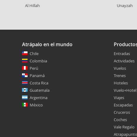
Al Hillah
Unayzah
Atrápalo en el mundo
Producto
Chile
Entradas
Colombia
Actividades
Perú
Vuelos
Panamá
Trenes
Costa Rica
Hoteles
Guatemala
Vuelo+Hotel
Argentina
Viajes
México
Escapadas
Cruceros
Coches
Vale Regalo
Atrapapunt