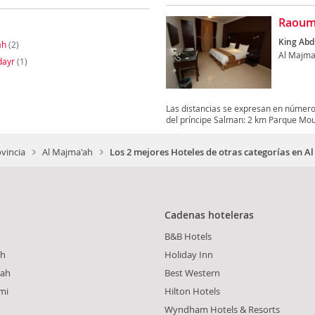
Raoum
King Abd
ah
(2)
Al Majma
dayr
(1)
Las distancias se expresan en númer
del príncipe Salman: 2 km Parque Moun
vincia
Al Majma'ah
Los 2 mejores Hoteles de otras categorías en A
Cadenas hoteleras
B&B Hotels
ah
Holiday Inn
yah
Best Western
mi
Hilton Hotels
Wyndham Hotels & Resorts