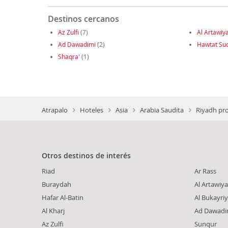
Destinos cercanos
Az Zulfi
(7)
Al Artawiy
Ad Dawadimi
(2)
Hawtat Su
Shaqra'
(1)
Atrapalo
Hoteles
Asia
Arabia Saudita
Riyadh pro
Otros destinos de interés
Riad
Ar Rass
Buraydah
Al Artawiy
Hafar Al-Batin
Al Bukayri
Al Kharj
Ad Dawadi
Az Zulfi
Sunqur