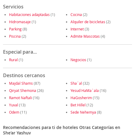
Servicios
Habitaciones adaptadas
(1)
Cocina
(2)
Hidromasaje
(1)
Alquiler de bicicletas
(2)
Parking
(8)
Internet
(3)
Piscina
(2)
Admite Mascotas
(4)
Especial para...
Rural
(1)
Negocios
(1)
Destinos cercanos
Majdal Shams
(87)
Sha´al
(32)
Qiryat Shemona
(26)
Yesud HaMa`ala
(16)
Ramot Naftali
(16)
HaGosherim
(15)
Yuval
(13)
Bet Hillel
(12)
Odem
(11)
Sede Nehemya
(8)
Recomendaciones para ti de hoteles Otras Categorías en
She'ar Yashuv