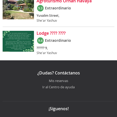
Agroturismo Orhan Havaya
Extraordinario
9.3
Yuvalim Street,
She'ar Yashuv
Lodge ???? ????
Extraordinario
9.4
?????? 9,
She'ar Yashuv
¿Dudas? Contáctanos
Mis reservas
Ir al Centro de ayuda
¡Síguenos!