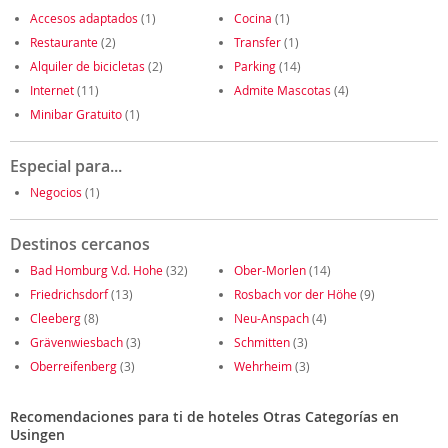
Accesos adaptados
(1)
Cocina
(1)
Restaurante
(2)
Transfer
(1)
Alquiler de bicicletas
(2)
Parking
(14)
Internet
(11)
Admite Mascotas
(4)
Minibar Gratuito
(1)
Especial para...
Negocios
(1)
Destinos cercanos
Bad Homburg V.d. Hohe
(32)
Ober-Morlen
(14)
Friedrichsdorf
(13)
Rosbach vor der Höhe
(9)
Cleeberg
(8)
Neu-Anspach
(4)
Grävenwiesbach
(3)
Schmitten
(3)
Oberreifenberg
(3)
Wehrheim
(3)
Recomendaciones para ti de hoteles Otras Categorías en
Usingen