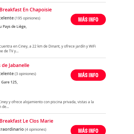
Breakfast En Chapoisie
celente
(195 opiniones)
MÁS INFO
u Pays de Liège,
uentra en Ciney, a 22 km de Dinant, y ofrece jardín y WiFi
e de TV y...
s de Jabanelle
celente
(3 opiniones)
MÁS INFO
a Gare 125,
iney y ofrece alojamiento con piscina privada, vistas a la
 de...
Breakfast Le Clos Marie
traordinario
(4 opiniones)
MÁS INFO