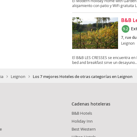
El Modern Holiday Home with Garden n
alojamiento con patio y WiFi gratuita 
B&B Le
Ex
9.2
7, rue du
Leignon
El B&B LES CRESSES se encuentra en Le
bed and breakfast sirve un desayuno..
ia
Leignon
Los 7 mejores Hoteles de otras categorías en Leignon
Cadenas hoteleras
B&B Hotels
Holiday Inn
e
Best Western