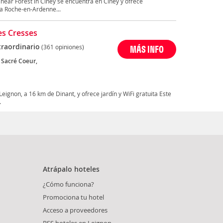
ear Forest in Ciney se encuentra en Ciney y ofrece
La Roche-en-Ardenne...
s Cresses
traordinario
(361 opiniones)
MÁS INFO
 Sacré Coeur,
ignon, a 16 km de Dinant, y ofrece jardín y WiFi gratuita Este
.
Atrápalo hoteles
¿Cómo funciona?
Promociona tu hotel
Acceso a proveedores