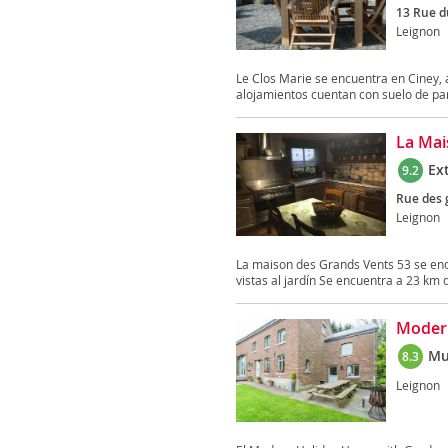
13 Rue d
Leignon
Le Clos Marie se encuentra en Ciney, a
alojamientos cuentan con suelo de par
La Mai
Ex
9.2
Rue des 
Leignon
La maison des Grands Vents 53 se encu
vistas al jardín Se encuentra a 23 km d
Modern
Mu
8.3
Leignon