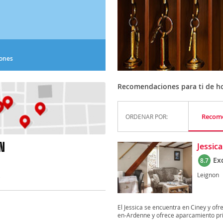
iones
Recomendaciones para ti de ho
Recom
ORDENAR POR:
N
Jessica
Ex
8.7
Leignon
)
El Jessica se encuentra en Ciney y of
en-Ardenne y ofrece aparcamiento priv