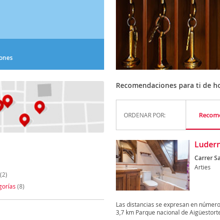
iones
Recomendaciones para ti de ho
Recom
ORDENAR POR:
Ludern
Carrer Sa
Arties
(2)
gorías
(8)
Las distancias se expresan en númer
3,7 km Parque nacional de Aigüestortes