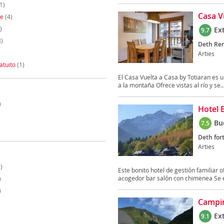
1)
Casa V
te
(4)
)
Ex
9.7
)
Deth Rem
Arties
atuito
(1)
El Casa Vuelta a Casa by Totiaran es u
a la montaña Ofrece vistas al río y se..
)
Hotel 
Bu
7.5
Deth fort
Arties
)
Este bonito hotel de gestión familiar o
acogedor bar salón con chimenea Se e
)
)
Campin
Ex
9.1