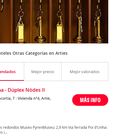
teles Otras Categorías en Arties
endados
Mejor precio
Mejor valorados
a - Dúplex Nòdes II
cortia, 7 - Vivienda nº4, Artie,
MÁS INFO
os redondos Museo PyrenMuseu: 2,9 km Via ferrada Poi d'Unha:
 i...