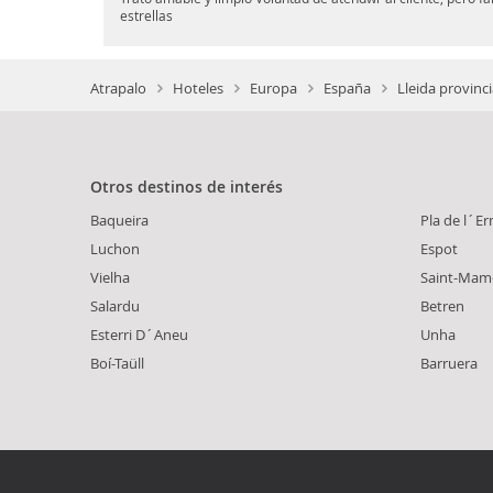
estrellas
Atrapalo
Hoteles
Europa
España
Lleida provinc
Otros destinos de interés
Baqueira
Pla de l´Er
Luchon
Espot
Vielha
Saint-Mam
Salardu
Betren
Esterri D´Aneu
Unha
Boí-Taüll
Barruera