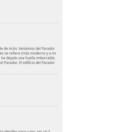
le de Arán. Veníamos del Parador
ones se refiere (más moderno y a mi
s ha dejado una huella imborrable,
 Parador. El edificio del Parador
ta detalles para y por, ser un 4