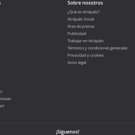
s
Sobre nosotros
¿Qué es Atrápalo?
Atrápalo Social
Área de prensa
Publicidad
Trabajar en Atrápalo
Términos y condiciones generales
Privacidad y cookies
Aviso legal
os
presas
art
¡Síguenos!