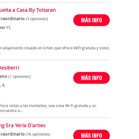
uelta a Casa By Totiaran
traordinario
(3 opiniones)
MÁS INFO
ei 11,
n alojamiento situado en Arties que ofrece WiFi gratuita y vistas
.
Besiberri
eno
(1 opiniones)
MÁS INFO
, 4,
frece vistas a las montañas, una zona Wi-Fi gratuita y un
ncuentra a...
g Era Yerla D'arties
traordinario
(76 opiniones)
MÁS INFO