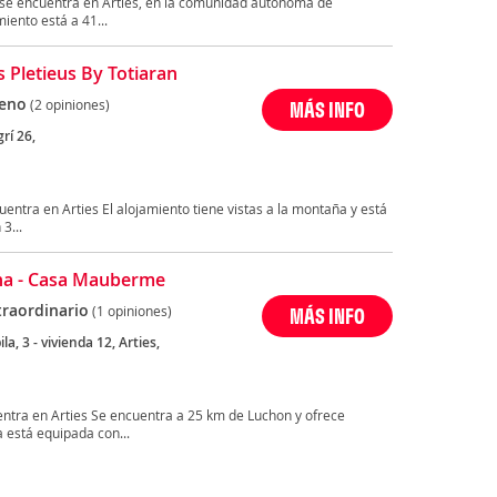
s se encuentra en Arties, en la comunidad autónoma de
iento está a 41...
s Pletieus By Totiaran
eno
(2 opiniones)
MÁS INFO
rí 26,
uentra en Arties El alojamiento tiene vistas a la montaña y está
3...
na - Casa Mauberme
traordinario
(1 opiniones)
MÁS INFO
la, 3 - vivienda 12, Arties,
tra en Arties Se encuentra a 25 km de Luchon y ofrece
 está equipada con...