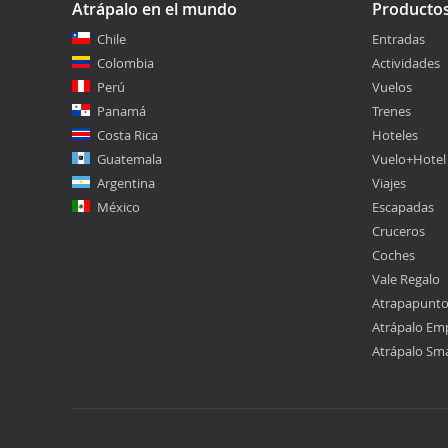
Atrápalo en el mundo
Producto
Chile
Entradas
Colombia
Actividades
Perú
Vuelos
Panamá
Trenes
Costa Rica
Hoteles
Guatemala
Vuelo+Hotel
Argentina
Viajes
México
Escapadas
Cruceros
Coches
Vale Regalo
Atrapapunt
Atrápalo Em
Atrápalo Sm