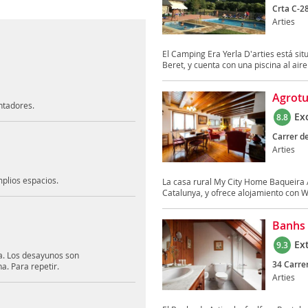
Crta C-28
Arties
El Camping Era Yerla D'arties está sit
Beret, y cuenta con una piscina al aire 
Agrotu
ntadores.
Ex
8.8
Carrer de
Arties
mplios espacios.
La casa rural My City Home Baqueira 
Catalunya, y ofrece alojamiento con WiF
Banhs 
Ex
9.3
ia. Los desayunos son
34 Carre
a. Para repetir.
Arties