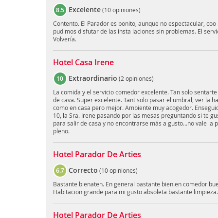
Excelente
8.5
(
10 opiniones
)
Contento. El Parador es bonito, aunque no espectacular, co
pudimos disfutar de las insta laciones sin problemas. El servi
Volvería.
Hotel Casa Irene
Extraordinario
10
(
2 opiniones
)
La comida y el servicio comedor excelente. Tan solo sentarte
de cava. Super excelente. Tant solo pasar el umbral, ver la ha
como en casa pero mejor. Ambiente muy acogedor. Enseguida 
10, la Sra. Irene pasando por las mesas preguntando si te gus
para salir de casa y no encontrarse más a gusto...no vale la p
pleno.
Hotel Parador De Arties
Correcto
6.7
(
10 opiniones
)
Bastante bienaten. En general bastante bien.en comedor buen
Habitacion grande para mi gusto absoleta bastante limpieza
Hotel Parador De Arties