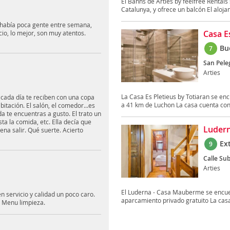
El Banhs de Arties by feelfree Rental
Catalunya, y ofrece un balcón El alojam
o había poca gente entre semana,
Casa E
cio, lo mejor, son muy atentos.
Bu
7
San Peleg
Arties
La Casa Es Pletieus by Totiaran se enc
 cada día te reciben con una copa
a 41 km de Luchon La casa cuenta con 
bitación. El salón, el comedor...es
te encuentras a gusto. El trato un
ta la comida, etc. Ella decía que
Luder
ena salir. Qué suerte. Acierto
Ex
9
Calle Subi
Arties
El Luderna - Casa Mauberme se encuen
 servicio y calidad un poco caro.
aparcamiento privado gratuito La casa
. Menu limpieza.