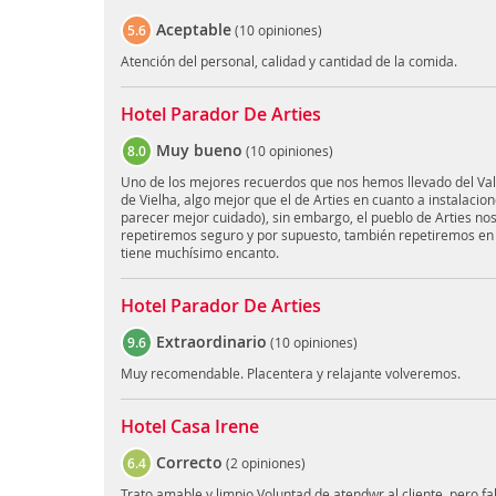
Aceptable
5.6
(
10 opiniones
)
Atención del personal, calidad y cantidad de la comida.
Hotel Parador De Arties
Muy bueno
8.0
(
10 opiniones
)
Uno de los mejores recuerdos que nos hemos llevado del Val
de Vielha, algo mejor que el de Arties en cuanto a instalaci
parecer mejor cuidado), sin embargo, el pueblo de Arties no
repetiremos seguro y por supuesto, también repetiremos en el
tiene muchísimo encanto.
Hotel Parador De Arties
Extraordinario
9.6
(
10 opiniones
)
Muy recomendable. Placentera y relajante volveremos.
Hotel Casa Irene
Correcto
6.4
(
2 opiniones
)
Trato amable y limpio Voluntad de atendwr al cliente, pero fal