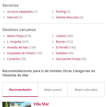
Servicios
Accesos adaptados
(1)
Parking
(5)
Internet
(3)
Admite Mascotas
(2)
Destinos cercanos
Miami Platja
(679)
Calafat
(283)
L´Ampolla
(227)
Riumar
(212)
Ametlla del Mar
(154)
El Perelló
(145)
Hospitalet de l'Infant
(135)
Deltebre
(95)
Camarles
(39)
Sant Jaume Enveja
(35)
Recomendaciones para ti de hoteles Otras Categorías en
l'Ametlla de Mar
Recomendados
Mejor precio
Mejor valorados
Villa Mar