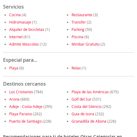
Servicios
Cocina
(4)
Restaurante
(3)
Hidromasaje
(1)
Transfer
(2)
Alquiler de bicicletas
(1)
Parking
(50)
Internet
(61)
Piscina
(6)
Admite Mascotas
(12)
Minibar Gratuito
(2)
Especial para...
Playa
(6)
Relax
(1)
Destinos cercanos
Los Cristianos
(784)
Playa de las Américas
(675)
Arona
(660)
Golf del Sur
(531)
Adeje - Costa Adeje
(295)
Costa del Silencio
(292)
Playa Paraiso
(262)
Guia de Isora
(232)
Puerto de Santiago
(228)
Granadilla de Abona
(226)
Recomendaciones para ti de hoteles Otras Categorías en