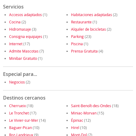
Servicios
Accesos adaptados
(1)
Habitaciones adaptadas
(2)
Cocina
(2)
Restaurante
(1)
Hidromasaje
(3)
Alquiler de bicicletas
(2)
Consigna equipajes
(1)
Parking
(23)
Internet
(17)
Piscina
(1)
Admite Mascotas
(7)
Prensa Gratuita
(4)
Minibar Gratuito
(1)
Especial para...
Negocios
(2)
Destinos cercanos
Cherrueix
(18)
Saint-Benoît-des-Ondes
(18)
Le Tronchet
(17)
Miniac-Morvan
(15)
Le Vivier-sur-Mer
(14)
Épiniac
(12)
Baguer-Pican
(10)
Hirel
(10)
Roz-Landrieux
(9)
Mont-Dol
(7)