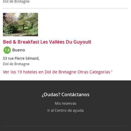
Dol de Bretagne
Bed & Breakfast Les Vallées Du Guyoult
Bueno
7.8
53 rue Pierre Sémard,
Dol de Bretagne
Ver los 19 hoteles en Dol de Bretagne Otras Categorías
¿Dudas? Contáctanos
Mis reservas
Ir al Centro de ayuda