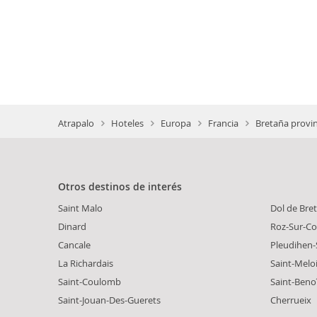
Atrapalo
Hoteles
Europa
Francia
Bretaña provin
Otros destinos de interés
Saint Malo
Dol de Bre
Dinard
Roz-Sur-C
Cancale
Pleudihen-
La Richardais
Saint-Melo
Saint-Coulomb
Saint-Beno
Saint-Jouan-Des-Guerets
Cherrueix