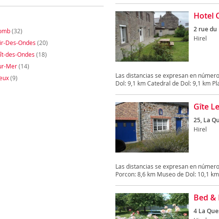
Hotel 
2 rue du
lomb
(32)
Hirel
ir-Des-Ondes
(20)
ît-des-Ondes
(18)
sur-Mer
(14)
Las distancias se expresan en número
eux
(9)
Dol: 9,1 km Catedral de Dol: 9,1 km Pla
Gîte Le
25, La Q
Hirel
Las distancias se expresan en número
Porcon: 8,6 km Museo de Dol: 10,1 km 
Bed & 
4 La Que