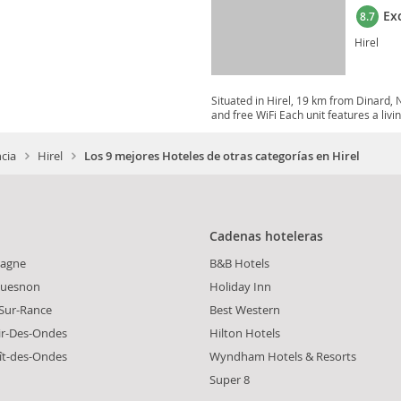
Ex
8.7
Hirel
Situated in Hirel, 19 km from Dinard,
and free WiFi Each unit features a livin
cia
Hirel
Los 9 mejores Hoteles de otras categorías en Hirel
Cadenas hoteleras
tagne
B&B Hotels
ouesnon
Holiday Inn
Sur-Rance
Best Western
ir-Des-Ondes
Hilton Hotels
ît-des-Ondes
Wyndham Hotels & Resorts
Super 8