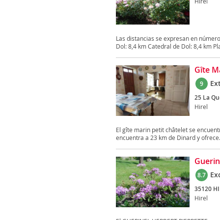
Hirel
Las distancias se expresan en número
Dol: 8,4 km Catedral de Dol: 8,4 km Pla
Gîte Ma
Ex
9
25 La Qu
Hirel
El gîte marin petit châtelet se encuent
encuentra a 23 km de Dinard y ofrece.
Guerin
Ex
8.7
35120 HI
Hirel