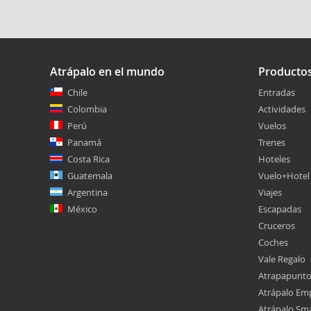
Atrápalo en el mundo
Producto
Chile
Entradas
Colombia
Actividades
Perú
Vuelos
Panamá
Trenes
Costa Rica
Hoteles
Guatemala
Vuelo+Hotel
Argentina
Viajes
México
Escapadas
Cruceros
Coches
Vale Regalo
Atrapapunt
Atrápalo Em
Atrápalo Sm