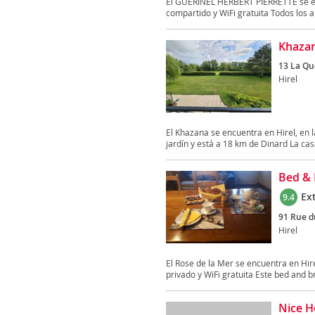
El GUERINEL HERBERT PIERRETTE se enc
compartido y WiFi gratuita Todos los a
Khaza
13 La Qu
Hirel
El Khazana se encuentra en Hirel, en l
jardín y está a 18 km de Dinard La casa
Bed & 
Ex
9.4
91 Rue d
Hirel
El Rose de la Mer se encuentra en Hi
privado y WiFi gratuita Este bed and br
Nice H