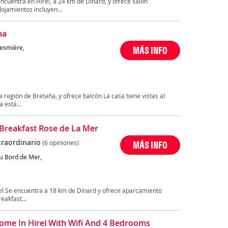
uentra en Hirel, a 24 km de Dinard, y ofrece salón
lojamientos incluyen...
na
esmière,
MÁS INFO
a región de Bretaña, y ofrece balcón La casa tiene vistas al
 está...
Breakfast Rose de La Mer
traordinario
(6 opiniones)
MÁS INFO
u Bord de Mer,
rel Se encuentra a 18 km de Dinard y ofrece aparcamiento
eakfast...
ome In Hirel With Wifi And 4 Bedrooms