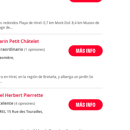
s redondos Playa de Hirel: 0,7 km Mont-Dol: 8,4 km Museo de
ge de...
rin Petit Châtelet
traordinario
(1 opiniones)
MÁS INFO
esmière,
ra en Hirel, en la región de Bretaña, y alberga un jardín Se
..
el Herbert Pierrette
celente
(4 opiniones)
MÁS INFO
REL 15 Rue des Tourailles,