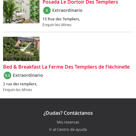
Posada Le Dortoir Des Templiers
Extraordinario
9
15 Rue des Templiers,
Enquin-les-Mines
Bed & Breakfast La Ferme Des Templiers de Fléchinelle
Extraordinario
9.3
2 rue des templiers,
Enquin-les-Mines
¿Dudas? Contáctanos
Mis reservas
Ir al Centro de ayuda