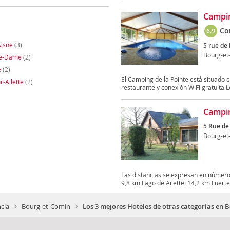
Campin
Co
6.9
Aisne
(3)
5 rue de
Bourg-et
re-Dame
(2)
e
(2)
El Camping de la Pointe está situado 
r-Ailette
(2)
restaurante y conexión WiFi gratuita L
Campin
5 Rue de
Bourg-et
Las distancias se expresan en números
9,8 km Lago de Ailette: 14,2 km Fuerte 
ncia
Bourg-et-Comin
Los 3 mejores Hoteles de otras categorías en 