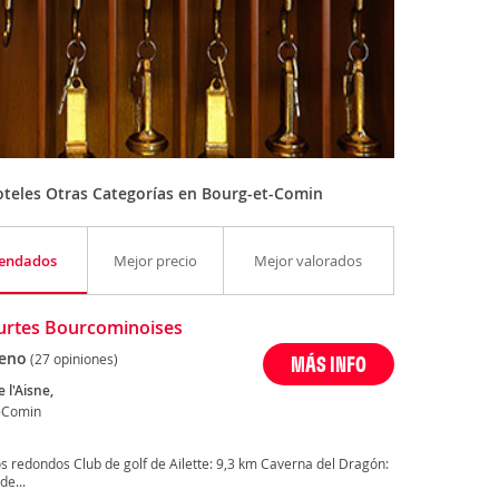
teles Otras Categorías en Bourg-et-Comin
endados
Mejor precio
Mejor valorados
urtes Bourcominoises
eno
(27 opiniones)
MÁS INFO
 l'Aisne,
-Comin
 redondos Club de golf de Ailette: 9,3 km Caverna del Dragón:
de...