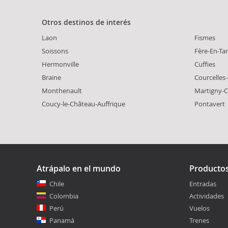
Otros destinos de interés
Laon
Fismes
Soissons
Fère-En-Ta
Hermonville
Cuffies
Braine
Courcelles
Monthenault
Martigny-C
Coucy-le-Château-Auffrique
Pontavert
Atrápalo en el mundo
Producto
Chile
Entradas
Colombia
Actividades
Perú
Vuelos
Panamá
Trenes