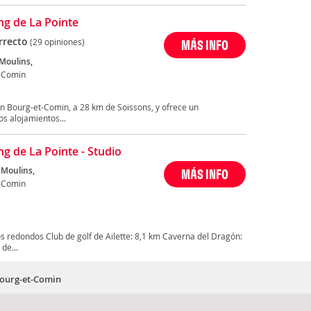
g de La Pointe
rrecto
(29 opiniones)
MÁS INFO
 Moulins,
-Comin
en Bourg-et-Comin, a 28 km de Soissons, y ofrece un
os alojamientos...
g de La Pointe - Studio
 Moulins,
MÁS INFO
-Comin
 redondos Club de golf de Ailette: 8,1 km Caverna del Dragón:
de...
Bourg-et-Comin