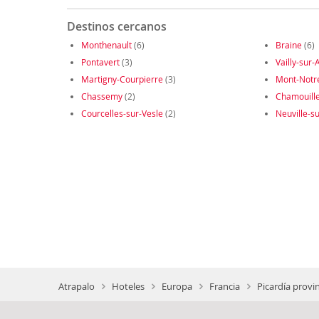
Destinos cercanos
Monthenault
(6)
Braine
(6)
Pontavert
(3)
Vailly-sur-
Martigny-Courpierre
(3)
Mont-Not
Chassemy
(2)
Chamouill
Courcelles-sur-Vesle
(2)
Neuville-su
Atrapalo
Hoteles
Europa
Francia
Picardía provi