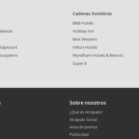
Cadenas hoteleras
B&B Hotels
rdenois
Holiday Inn
Best Western
-Sapicourt
Hilton Hotels
ourpierre
Wyndham Hotels & Resorts
Super 8
s
Sobre nosotros
¿Qué es Atrápalo?
Atrápalo Social
Área de prensa
Publicidad