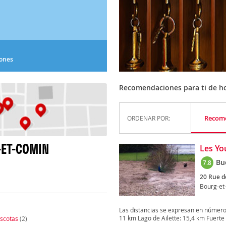
iones
Recomendaciones para ti de ho
Recom
ORDENAR POR:
-ET-COMIN
Les Yo
Bu
7.8
20 Rue de
Bourg-et
Las distancias se expresan en números
11 km Lago de Ailette: 15,4 km Fuerte 
scotas
(2)