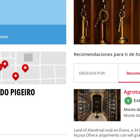
iones
Recomendaciones para ti de ho
Recom
ORDENAR POR:
DO PIGEIRO
Agrotu
Ex
9
Monte das
Monte do
Land of Alandroal está en Évora, a 34
Viçosa Ofrece alojamiento con wifi grat