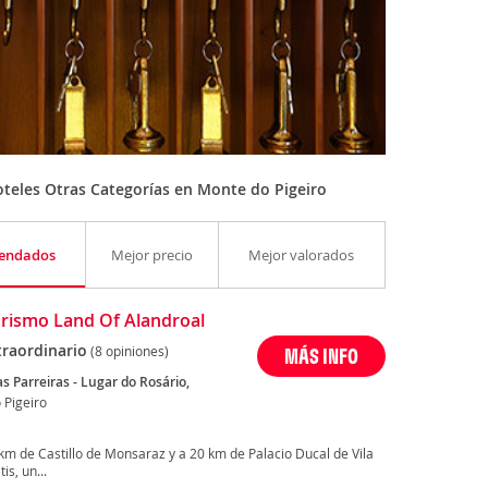
teles Otras Categorías en Monte do Pigeiro
endados
Mejor precio
Mejor valorados
rismo Land Of Alandroal
traordinario
(8 opiniones)
MÁS INFO
 Parreiras - Lugar do Rosário,
 Pigeiro
 km de Castillo de Monsaraz y a 20 km de Palacio Ducal de Vila
is, un...