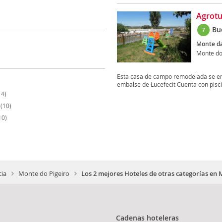
Agrotu
Bu
7
Monte da
Monte do
Esta casa de campo remodelada se enc
embalse de Lucefecit Cuenta con piscina
14)
(10)
10)
cia
Monte do Pigeiro
Los 2 mejores Hoteles de otras categorías en 
Cadenas hoteleras