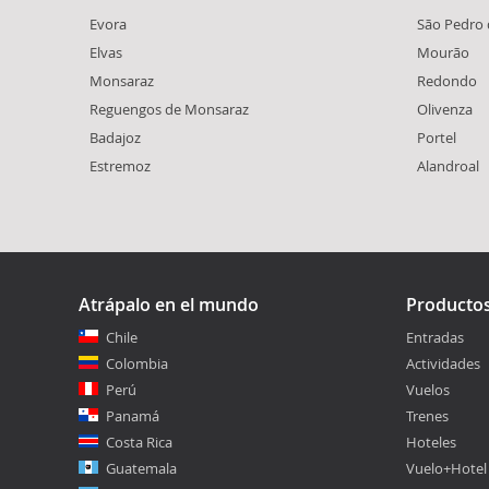
Evora
São Pedro 
Elvas
Mourão
Monsaraz
Redondo
Reguengos de Monsaraz
Olivenza
Badajoz
Portel
Estremoz
Alandroal
Atrápalo en el mundo
Producto
Chile
Entradas
Colombia
Actividades
Perú
Vuelos
Panamá
Trenes
Costa Rica
Hoteles
Guatemala
Vuelo+Hotel