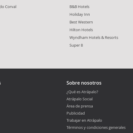
do Corval
B&B Hotels
Holiday Inn
Best Western
Hilton Hotels
Wyndham Hotels & Resorts
Super 8
s
Sobre nosotros
¿Qué es Atrápalo?
Atrápalo Social
Área de prensa
Publicidad
Trabajar en Atrápalo
Términos y condiciones generales