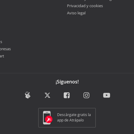
Privacidad y cookies
Aviso legal
os
presas
art
¡Síguenos!
Descárgate gratis la
app de Atrápalo