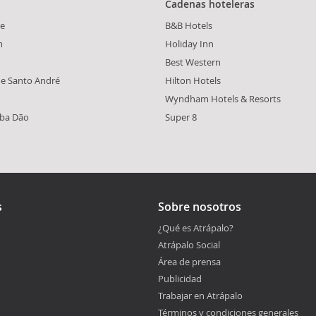
Cadenas hoteleras
e
B&B Hotels
m
Holiday Inn
Best Western
de Santo André
Hilton Hotels
Wyndham Hotels & Resorts
ba Dão
Super 8
s
Sobre nosotros
¿Qué es Atrápalo?
Atrápalo Social
Área de prensa
Publicidad
Trabajar en Atrápalo
Términos y condiciones generales