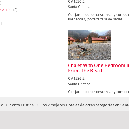
CM1536 5,
)
Santa Cristina
e Areias
(2)
Con jardín donde descansar y comodid
barbacoas, ¡no te faltará de nada!
1)
Chalet With One Bedroom In
From The Beach
CM1536 5,
Santa Cristina
Con jardín donde descansar y comodid
ia
Santa Cristina
Los 2 mejores Hoteles de otras categorías en Sant