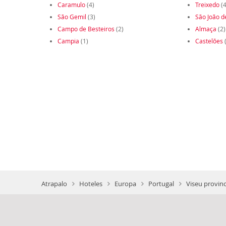
Caramulo
(4)
Treixedo
(4
São Gemil
(3)
São João d
Campo de Besteiros
(2)
Almaça
(2)
Campia
(1)
Castelões
(
Atrapalo
Hoteles
Europa
Portugal
Viseu provinc