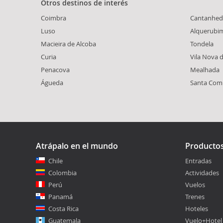
Otros destinos de interés
Coimbra
Cantanhed
Luso
Alquerubi
Macieira de Alcoba
Tondela
Curia
Vila Nova 
Penacova
Mealhada
Águeda
Santa Com
Atrápalo en el mundo
Producto
Chile
Entradas
Colombia
Actividades
Perú
Vuelos
Panamá
Trenes
Costa Rica
Hoteles
Guatemala
Vuelo+Hotel