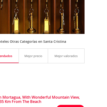
teles Otras Categorías en Santa Cristina
endados
Mejor precio
Mejor valorados
n Mortagua, With Wonderful Mountain View,
- 35 Km From The Beach