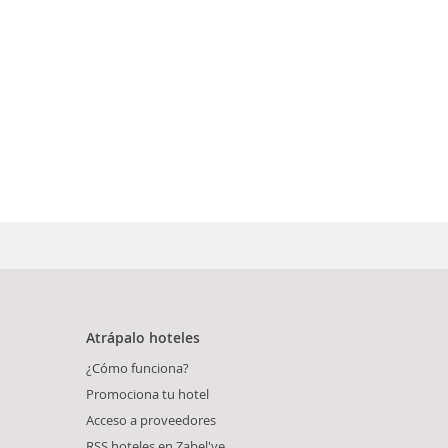
Atrápalo hoteles
¿Cómo funciona?
Promociona tu hotel
Acceso a proveedores
RSS hoteles en Zabel'ye