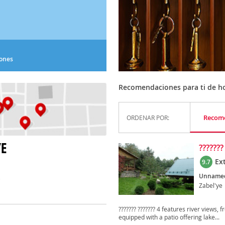
iones
Recomendaciones para ti de ho
Recom
ORDENAR POR:
YE
???????
Ex
9.7
Unnamed
)
Zabel'ye
??????? ??????? 4 features river views, 
equipped with a patio offering lake...