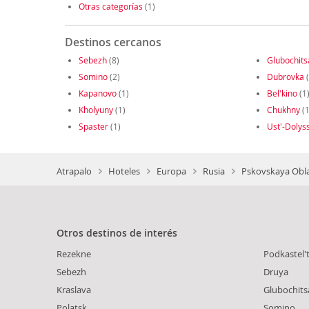
Otras categorías
(1)
Destinos cercanos
Sebezh
(8)
Glubochits
Somino
(2)
Dubrovka
(
Kapanovo
(1)
Bel'kino
(1
Kholyuny
(1)
Chukhny
(1
Spaster
(1)
Ust'-Dolys
Atrapalo
Hoteles
Europa
Rusia
Pskovskaya Obla
Otros destinos de interés
Rezekne
Podkastel'
Sebezh
Druya
Kraslava
Glubochits
Polatsk
Somino