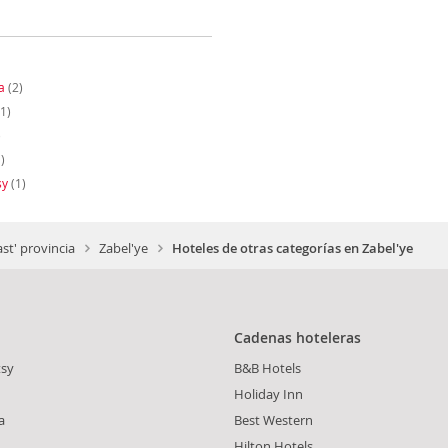
a
(2)
1)
)
)
sy
(1)
st' provincia
Zabel'ye
Hoteles de otras categorías en Zabel'ye
Cadenas hoteleras
tsy
B&B Hotels
Holiday Inn
a
Best Western
Hilton Hotels