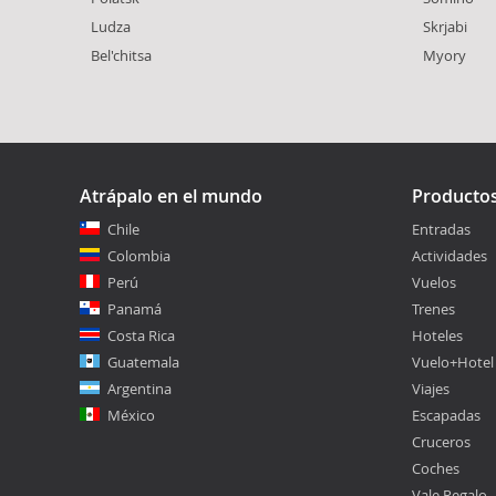
Ludza
Skrjabi
Bel'chitsa
Myory
Atrápalo en el mundo
Producto
Chile
Entradas
Colombia
Actividades
Perú
Vuelos
Panamá
Trenes
Costa Rica
Hoteles
Guatemala
Vuelo+Hotel
Argentina
Viajes
México
Escapadas
Cruceros
Coches
Vale Regalo