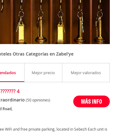
teles Otras Categorías en Zabel'ye
endados
Mejor precio
Mejor valorados
 ??????? 4
traordinario
(50 opiniones)
MÁS INFO
 Road,
free WiFi and free private parking, located in Sebezh Each unit is