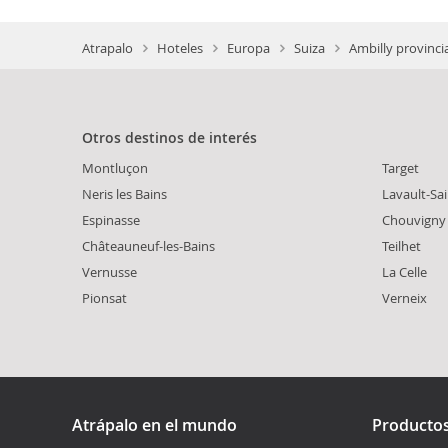
Atrapalo
Hoteles
Europa
Suiza
Ambilly provinci
Otros destinos de interés
Montluçon
Target
Neris les Bains
Lavault-Sa
Espinasse
Chouvigny
Châteauneuf-les-Bains
Teilhet
Vernusse
La Celle
Pionsat
Verneix
Atrápalo en el mundo
Producto