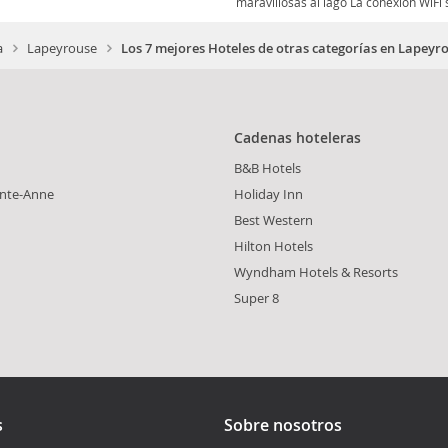
maravillosas al lago La conexión WiFi 
a
Lapeyrouse
Los 7 mejores Hoteles de otras categorías en Lapeyr
Cadenas hoteleras
B&B Hotels
inte-Anne
Holiday Inn
Best Western
Hilton Hotels
Wyndham Hotels & Resorts
Super 8
s
Sobre nosotros