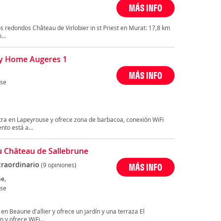
MÁS INFO
 redondos Château de Virlobier in st Priest en Murat: 17,8 km
...
y Home Augeres 1
MÁS INFO
se
ra en Lapeyrouse y ofrece zona de barbacoa, conexión WiFi
nto está a...
u Château de Sallebrune
traordinario
(9 opiniones)
MÁS INFO
ne,
se
en Beaune d'allier y ofrece un jardín y una terraza El
 y ofrece WiFi...