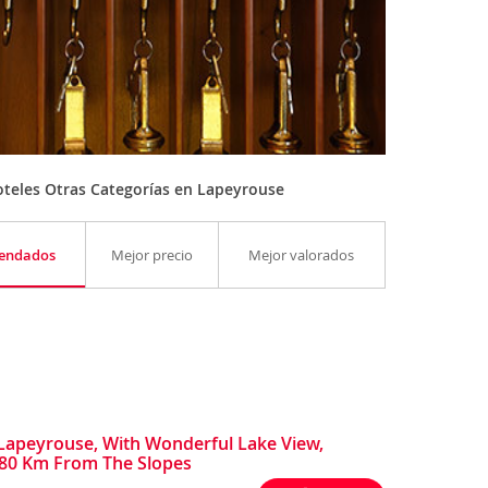
teles Otras Categorías en Lapeyrouse
endados
Mejor precio
Mejor valorados
Lapeyrouse, With Wonderful Lake View,
 80 Km From The Slopes