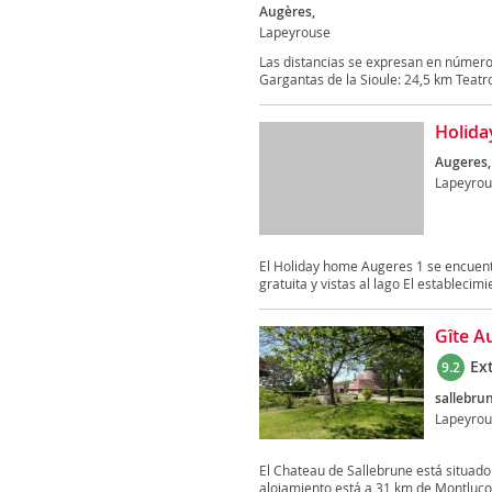
Augères,
Lapeyrouse
Las distancias se expresan en números
Gargantas de la Sioule: 24,5 km Teatro
Holida
Augeres,
Lapeyrou
El Holiday home Augeres 1 se encuent
gratuita y vistas al lago El establecimie
Gîte A
Ex
9.2
sallebru
Lapeyrou
El Chateau de Sallebrune está situado 
alojamiento está a 31 km de Montluçon