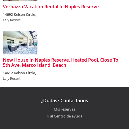
Vernazza Vacation Rental In Naples Reserve
14692 Kelson Circle,
Lely Resort
New House In Naples Reserve, Heated Pool. Close To
5th Ave, Marco Island, Beach
14612 Kelson Circle,
Lely Resort
¿Dudas? Contáctanos
Mis reservas
Ir al Centro de ayuda