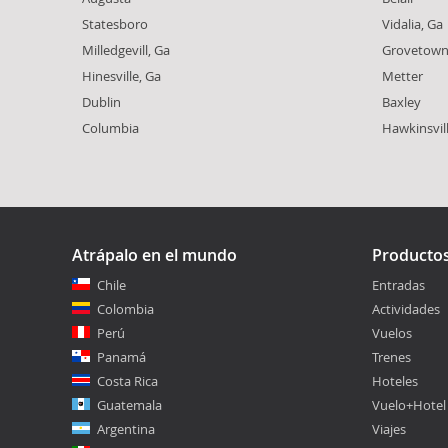
Statesboro
Vidalia, Ga
Milledgevill, Ga
Grovetow
Hinesville, Ga
Metter
Dublin
Baxley
Columbia
Hawkinsvil
Atrápalo en el mundo
Producto
Chile
Entradas
Colombia
Actividades
Perú
Vuelos
Panamá
Trenes
Costa Rica
Hoteles
Guatemala
Vuelo+Hotel
Argentina
Viajes