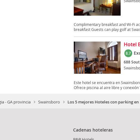
Swainsbo
Complimentary breakfast and Wi-Fi acc
breakfast Guests can play golf at Swai
Hotel 
Ex
8.7
688 Sout
Swainsbo
Este hotel se encuentra en Swainsboro
Ofrece piscina al aire libre y conexión W
ia - GA provincia
Swainsboro
Los 5 mejores Hoteles con parking e
Cadenas hoteleras
B&B Hotels