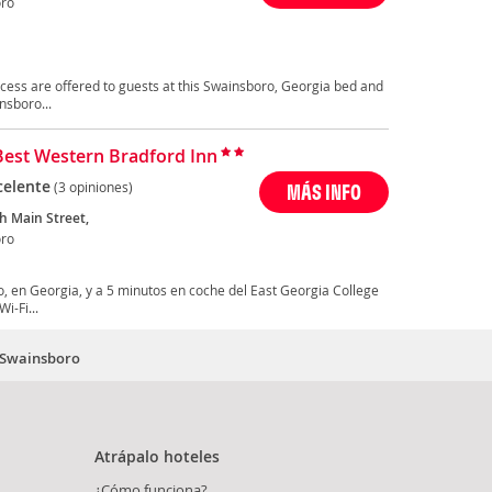
ro
ess are offered to guests at this Swainsboro, Georgia bed and
nsboro...
Best Western Bradford Inn
celente
(3 opiniones)
MÁS INFO
h Main Street,
ro
, en Georgia, y a 5 minutos en coche del East Georgia College
i-Fi...
n Swainsboro
Atrápalo hoteles
¿Cómo funciona?