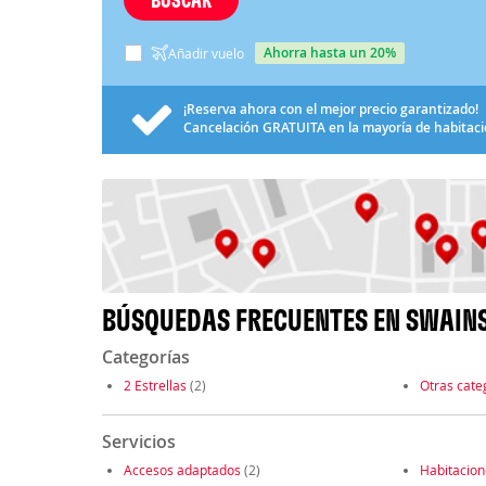
ahorra hasta un 20%
Añadir vuelo
¡Reserva ahora con el mejor precio garantizado!
Cancelación
GRATUITA
en la mayoría de habitac
BÚSQUEDAS FRECUENTES EN SWAIN
Categorías
2 Estrellas
(2)
Otras cate
Servicios
Accesos adaptados
(2)
Habitacio