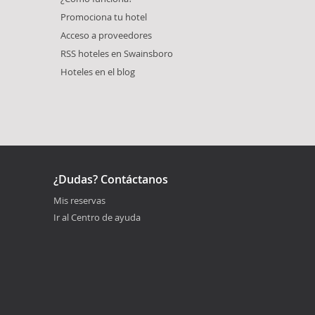
Promociona tu hotel
Acceso a proveedores
RSS hoteles en Swainsboro
Hoteles en el blog
¿Dudas? Contáctanos
Mis reservas
Ir al Centro de ayuda