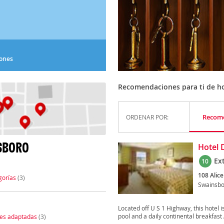
iones
Recomendaciones para ti de ho
Recom
ORDENAR POR:
SBORO
Hotel 
Ex
10
108 Alice
gorías
(3)
Swainsbo
Located off U S 1 Highway, this hotel
pool and a daily continental breakfast A
nes adaptadas
(3)