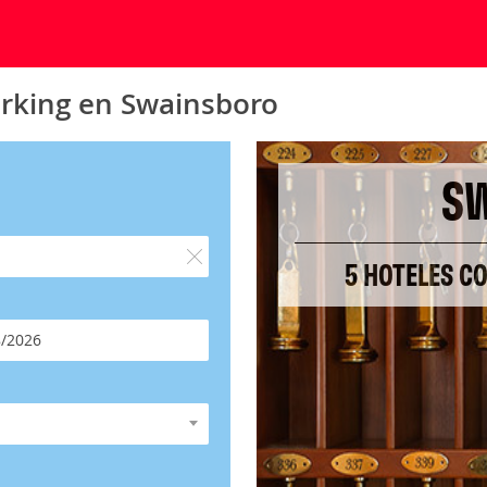
arking en Swainsboro
S
5 HOTELES C