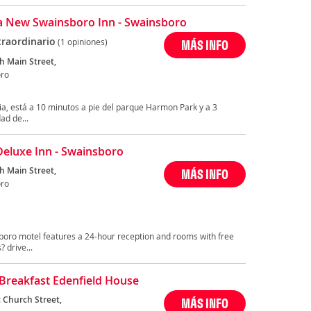
 New Swainsboro Inn - Swainsboro
traordinario
(1 opiniones)
MÁS INFO
h Main Street,
ro
a, está a 10 minutos a pie del parque Harmon Park y a 3
ad de...
Deluxe Inn - Swainsboro
h Main Street,
MÁS INFO
ro
boro motel features a 24-hour reception and rooms with free
? drive...
Breakfast Edenfield House
 Church Street,
MÁS INFO