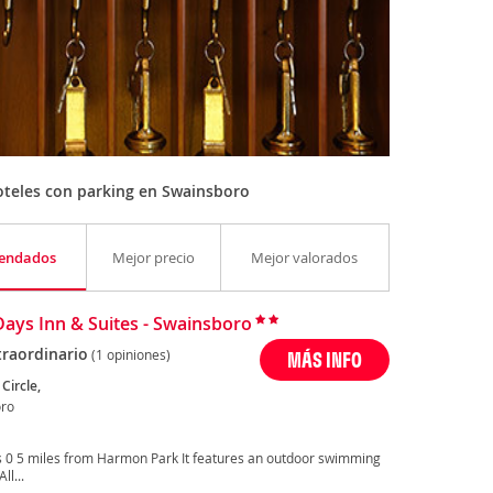
teles con parking en Swainsboro
endados
Mejor precio
Mejor valorados
Days Inn & Suites - Swainsboro
traordinario
(1 opiniones)
MÁS INFO
 Circle,
ro
 is 0 5 miles from Harmon Park It features an outdoor swimming
ll...