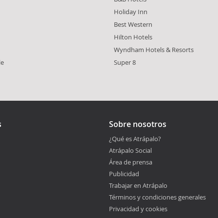
Holiday Inn
n
Best Western
Hilton Hotels
Wyndham Hotels & Resorts
le
Super 8
s
Sobre nosotros
¿Qué es Atrápalo?
Atrápalo Social
Área de prensa
Publicidad
Trabajar en Atrápalo
Términos y condiciones generales
Privacidad y cookies