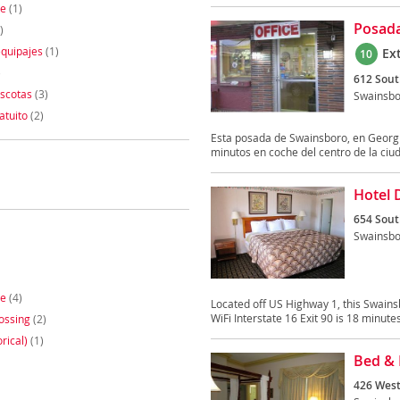
te
(1)
Posada
)
quipajes
(1)
Ex
10
)
612 Sout
scotas
(3)
Swainsbo
atuito
(2)
Esta posada de Swainsboro, en Georgi
minutos en coche del centro de la ciud
Hotel 
654 Sout
Swainsbo
le
(4)
Located off US Highway 1, this Swains
WiFi Interstate 16 Exit 90 is 18 minutes
ossing
(2)
orical)
(1)
Bed & 
426 West