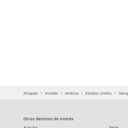
Atrapalo
Hoteles
América
Estados Unidos
Georg
Otros destinos de interés
Augusta
Belair