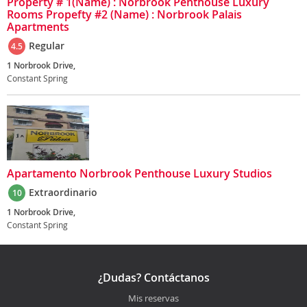
Property # 1(Name) : Norbrook Penthouse Luxury
Rooms Propefty #2 (Name) : Norbrook Palais
Apartments
Regular
4.5
1 Norbrook Drive,
Constant Spring
Apartamento Norbrook Penthouse Luxury Studios
Extraordinario
10
1 Norbrook Drive,
Constant Spring
¿Dudas? Contáctanos
Mis reservas