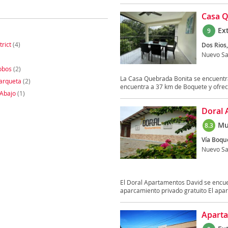
Casa Q
Ex
9
rict
(4)
Dos Rios,
Nuevo Sa
obos
(2)
La Casa Quebrada Bonita se encuentra 
Barqueta
(2)
encuentra a 37 km de Boquete y ofrece
 Abajo
(1)
Doral 
Mu
8.3
Vía Boque
Nuevo Sa
El Doral Apartamentos David se encue
aparcamiento privado gratuito El apar
Aparta