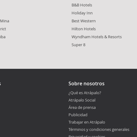
B&B Hotels
Holiday Inn
 Mina
Best Western
rict
Hilton Hotels
iba
Wyndham Hotels & Resorts
Super 8
s
Sobre nosotros
¿Qué es Atrápalo?
Atrápalo Social
Área de prensa
Publicidad
Trabajar en Atrápalo
Términos y condiciones generales
Privacidad y cookies