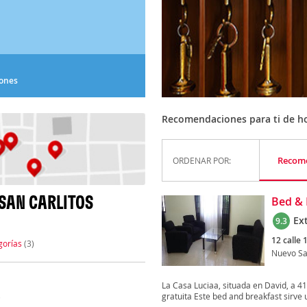
iones
Recomendaciones para ti de ho
Recom
ORDENAR POR:
SAN CARLITOS
Bed & 
Ex
9.3
12 calle 
gorías
(3)
Nuevo Sa
La Casa Luciaa, situada en David, a 41
gratuita Este bed and breakfast sirve u
)