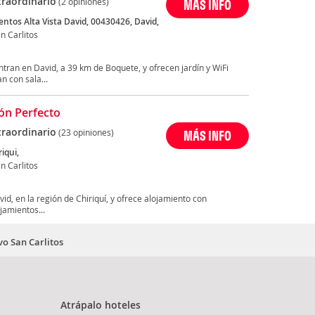
traordinario
(2 opiniones)
MÁS INFO
ntos Alta Vista David, 00430426, David,
n Carlitos
tran en David, a 39 km de Boquete, y ofrecen jardín y WiFi
n con sala...
cón Perfecto
traordinario
(23 opiniones)
MÁS INFO
riqui,
n Carlitos
id, en la región de Chiriquí, y ofrece alojamiento con
jamientos...
vo San Carlitos
Atrápalo hoteles