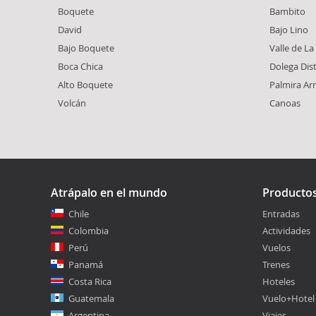
Boquete
Bambito
David
Bajo Lino
Bajo Boquete
Valle de La
Boca Chica
Dolega Dist
Alto Boquete
Palmira Arr
Volcán
Canoas
Atrápalo en el mundo
Producto
Chile
Entradas
Colombia
Actividades
Perú
Vuelos
Panamá
Trenes
Costa Rica
Hoteles
Guatemala
Vuelo+Hotel
Argentina
Viajes