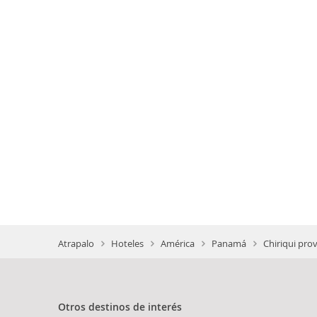
Atrapalo
Hoteles
América
Panamá
Chiriqui prov
Otros destinos de interés