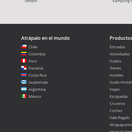
Tampin
Kampung P
Atrápalo en el mundo
Producto
Chile
Entradas
Colombia
Actividades
Perú
Vuelos
Panamá
Trenes
Costa Rica
Hoteles
Guatemala
Vuelo+Hotel
Argentina
Viajes
México
Escapadas
Cruceros
Coches
Vale Regalo
Atrapapunt
Atrápalo Em