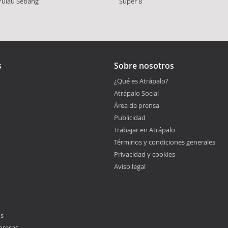
ulau Sebang
Super 8
s
Sobre nosotros
¿Qué es Atrápalo?
Atrápalo Social
Área de prensa
Publicidad
Trabajar en Atrápalo
Términos y condiciones generales
Privacidad y cookies
Aviso legal
os
presas