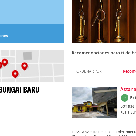
iones
Recomendaciones para ti de ho
Recom
ORDENAR POR:
SUNGAI BARU
Astana
Ex
9
LOT 936
Kuala Su
El ASTANA SHAFIIS, un establecimient