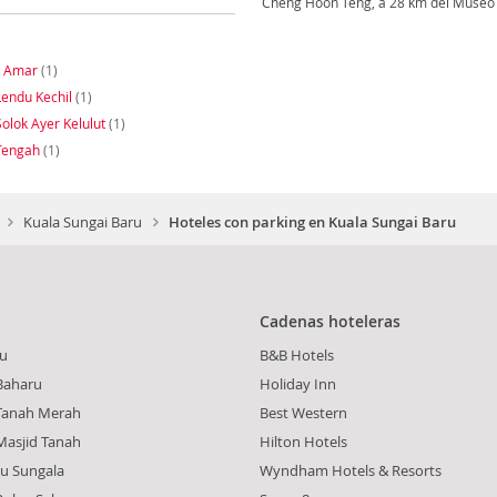
Cheng Hoon Teng, a 28 km del Museo d
e Amar
(1)
endu Kechil
(1)
lok Ayer Kelulut
(1)
Tengah
(1)
Kuala Sungai Baru
Hoteles con parking en Kuala Sungai Baru
Cadenas hoteleras
u
B&B Hotels
Baharu
Holiday Inn
anah Merah
Best Western
asjid Tanah
Hilton Hotels
u Sungala
Wyndham Hotels & Resorts