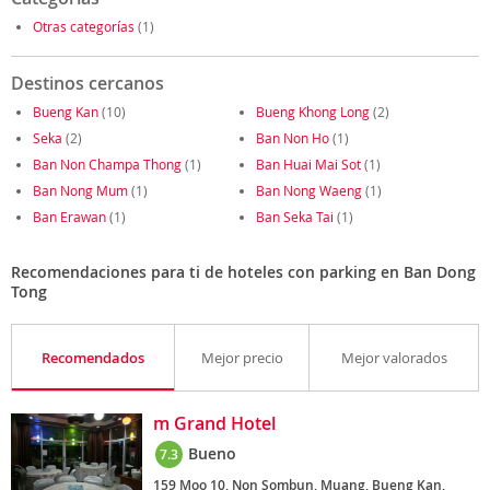
Otras categorías
(1)
Destinos cercanos
Bueng Kan
(10)
Bueng Khong Long
(2)
Seka
(2)
Ban Non Ho
(1)
Ban Non Champa Thong
(1)
Ban Huai Mai Sot
(1)
Ban Nong Mum
(1)
Ban Nong Waeng
(1)
Ban Erawan
(1)
Ban Seka Tai
(1)
Recomendaciones para ti de hoteles con parking en Ban Dong
Tong
Recomendados
Mejor precio
Mejor valorados
m Grand Hotel
Bueno
7.3
159 Moo 10, Non Sombun, Muang, Bueng Kan,