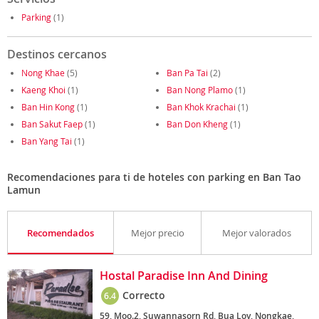
Parking
(1)
Destinos cercanos
Nong Khae
(5)
Ban Pa Tai
(2)
Kaeng Khoi
(1)
Ban Nong Plamo
(1)
Ban Hin Kong
(1)
Ban Khok Krachai
(1)
Ban Sakut Faep
(1)
Ban Don Kheng
(1)
Ban Yang Tai
(1)
Recomendaciones para ti de hoteles con parking en Ban Tao
Lamun
Recomendados
Mejor precio
Mejor valorados
Hostal Paradise Inn And Dining
Correcto
6.4
59, Moo.2, Suwannasorn Rd, Bua Loy, Nongkae,