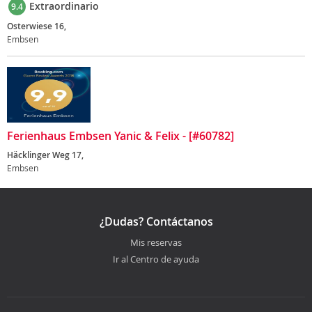
Extraordinario
9.4
Osterwiese 16,
Embsen
Ferienhaus Embsen Yanic & Felix - [#60782]
Häcklinger Weg 17,
Embsen
¿Dudas? Contáctanos
Mis reservas
Ir al Centro de ayuda