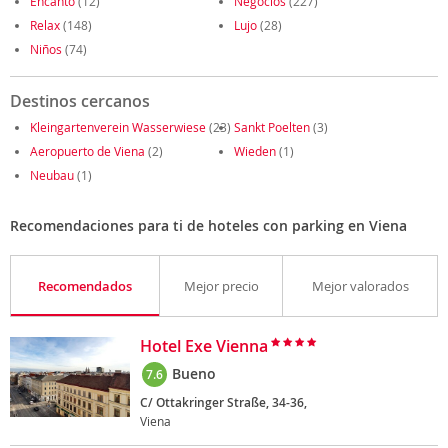
Encanto
(12)
Negocios
(227)
Relax
(148)
Lujo
(28)
Niños
(74)
Destinos cercanos
Kleingartenverein Wasserwiese
(23)
Sankt Poelten
(3)
Aeropuerto de Viena
(2)
Wieden
(1)
Neubau
(1)
Recomendaciones para ti de hoteles con parking en Viena
Recomendados
Mejor precio
Mejor valorados
Hotel Exe Vienna
Bueno
7.6
C/ Ottakringer Straße, 34-36,
Viena