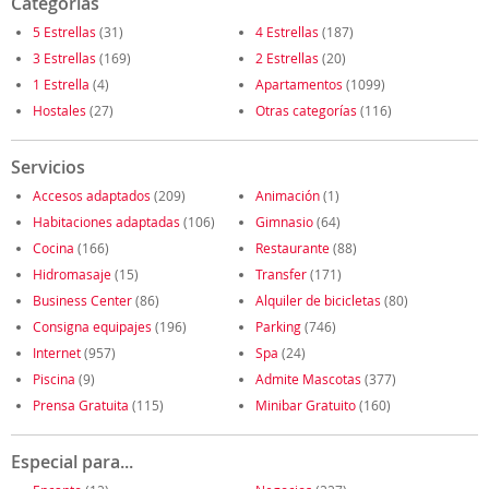
Categorías
5 Estrellas
(31)
4 Estrellas
(187)
3 Estrellas
(169)
2 Estrellas
(20)
1 Estrella
(4)
Apartamentos
(1099)
Hostales
(27)
Otras categorías
(116)
Servicios
Accesos adaptados
(209)
Animación
(1)
Habitaciones adaptadas
(106)
Gimnasio
(64)
Cocina
(166)
Restaurante
(88)
Hidromasaje
(15)
Transfer
(171)
Business Center
(86)
Alquiler de bicicletas
(80)
Consigna equipajes
(196)
Parking
(746)
Internet
(957)
Spa
(24)
Piscina
(9)
Admite Mascotas
(377)
Prensa Gratuita
(115)
Minibar Gratuito
(160)
Especial para...