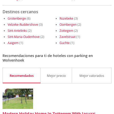
Destinos cercanos
Grotenberge
(6)
Rozebeke
(3)
Velzeke-Ruddershove
(3)
Oombergen
(2)
Sint-Antelinks
(2)
Zottegem
(2)
Sint-Maria-Oudenhove
(2)
Zavelstraat
(1)
Aaigem
(1)
Guchte
(1)
Recomendaciones para ti de hoteles con parking en
Wolvenhoek
Recomendados
Mejor precio
Mejor valorados
Modern Holiday Home In Zottegem With Jacuzzi