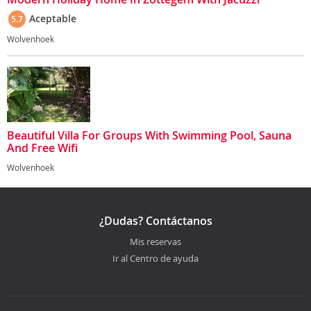
Aceptable
5.7
Wolvenhoek
Beautiful Villa For Groups With Swimming Pool, Sauna
And Free Wifi
Wolvenhoek
¿Dudas? Contáctanos
Mis reservas
Ir al Centro de ayuda