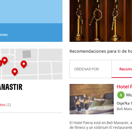
iones
Recomendaciones para ti de ho
Recom
ORDENAR POR:
ANASTIR
Hotel 
Mu
8
Osje?ka 1
tos
(2)
Beli Mana
El Hotel Patria está en Beli Manastir,
de fitness y un solárium El restaurante
)