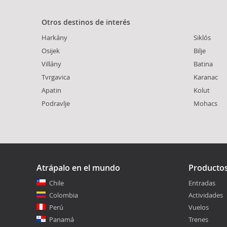
Otros destinos de interés
Harkány
Siklós
Osijek
Bilje
Villány
Batina
Tvrgavica
Karanac
Apatin
Kolut
Podravlje
Mohacs
Atrápalo en el mundo
Producto
Chile
Entradas
Colombia
Actividades
Perú
Vuelos
Panamá
Trenes