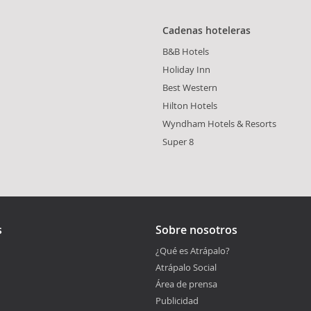
Cadenas hoteleras
B&B Hotels
Holiday Inn
Best Western
Hilton Hotels
Wyndham Hotels & Resorts
Super 8
s
Sobre nosotros
¿Qué es Atrápalo?
Atrápalo Social
Área de prensa
Publicidad