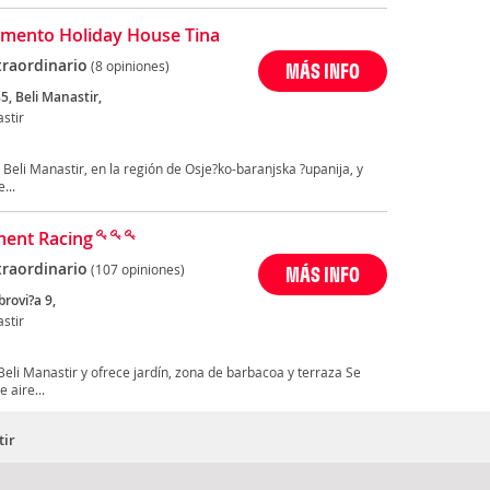
mento Holiday House Tina
traordinario
(8 opiniones)
MÁS INFO
5, Beli Manastir,
stir
Beli Manastir, en la región de Osje?ko-baranjska ?upanija, y
...
ent Racing
traordinario
(107 opiniones)
MÁS INFO
rovi?a 9,
stir
eli Manastir y ofrece jardín, zona de barbacoa y terraza Se
 aire...
tir