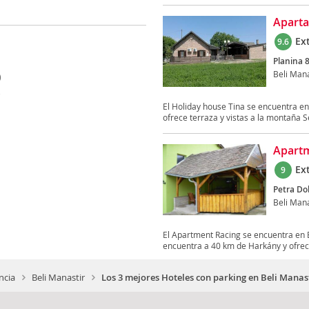
Aparta
Ex
9.6
Planina 8
Beli Mana
)
)
El Holiday house Tina se encuentra en 
ofrece terraza y vistas a la montaña Se
Apartm
Ex
9
Petra Dob
Beli Mana
El Apartment Racing se encuentra en B
encuentra a 40 km de Harkány y ofrece
ncia
Beli Manastir
Los 3 mejores Hoteles con parking en Beli Manas