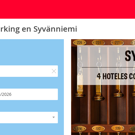
arking en Syvänniemi
S
4 HOTELES C