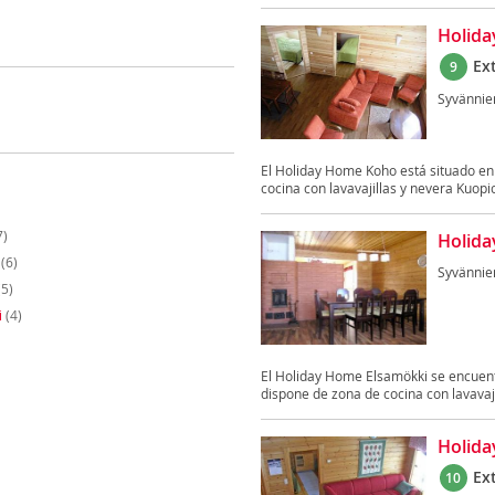
Holid
Ex
9
Syvännie
El Holiday Home Koho está situado en
cocina con lavavajillas y nevera Kuopio
7)
Holida
(6)
Syvännie
5)
i
(4)
El Holiday Home Elsamökki se encuent
dispone de zona de cocina con lavavajil
Holida
Ex
10