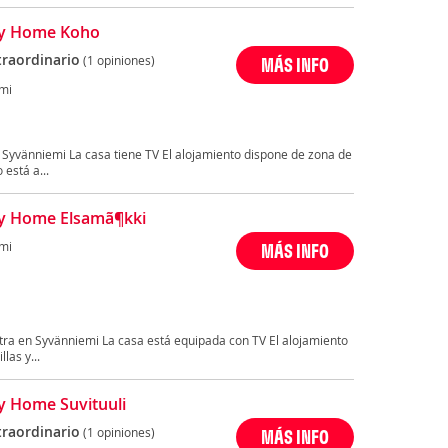
ay Home Koho
traordinario
(1 opiniones)
MÁS INFO
mi
 Syvänniemi La casa tiene TV El alojamiento dispone de zona de
 está a...
y Home Elsamã¶kki
mi
MÁS INFO
ra en Syvänniemi La casa está equipada con TV El alojamiento
las y...
y Home Suvituuli
traordinario
(1 opiniones)
MÁS INFO