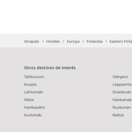
Atrapalo
Hoteles
Europa
Finlandia
Eastern Finl
Otros destinos de interés
Tahkovuori
Siilinjarvi
Kuopio
Leppavirta
Lehtomäki
Oravikoski
Nilsia
Hankamak
Hankasalmi
Ruokonen
Kurkimaki
Reittiö