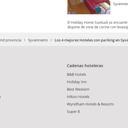
Syvännie
El Holiday Home Suvituuli se encuent
dispone de zona de cocina con lavavajil
and provincia
Syvänniemi
Los 4 mejores Hoteles con parking en Sy
Cadenas hoteleras
B&B Hotels
Holiday Inn
Best Western
i
Hilton Hotels
Wyndham Hotels & Resorts
Super 8