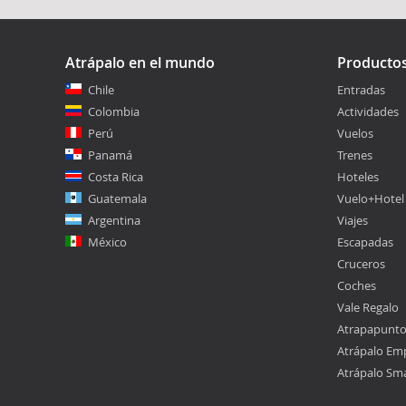
Atrápalo en el mundo
Producto
Chile
Entradas
Colombia
Actividades
Perú
Vuelos
Panamá
Trenes
Costa Rica
Hoteles
Guatemala
Vuelo+Hotel
Argentina
Viajes
México
Escapadas
Cruceros
Coches
Vale Regalo
Atrapapunt
Atrápalo Em
Atrápalo Sm