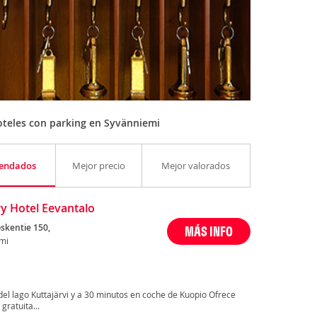
teles con parking en Syvänniemi
endados
Mejor precio
Mejor valorados
y Hotel Eevantalo
skentie 150,
MÁS INFO
mi
del lago Kuttajärvi y a 30 minutos en coche de Kuopio Ofrece
gratuita...