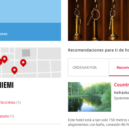
iones
Recomendaciones para ti de ho
Recom
ORDENAR POR:
NIEMI
Countr
Keihäsko
Syvännie
 bicicletas
(1)
)
atuito
(1)
Este hotel está a tan solo 150 metros 
alojamientos con baño, conexión Wi-Fi 