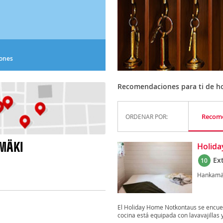
iones
Recomendaciones para ti de h
Recom
ORDENAR POR:
MÄKI
Holid
Ex
10
Hankamä
El Holiday Home Notkontaus se encue
cocina está equipada con lavavajillas y