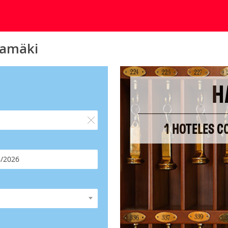
kamäki
H
1 HOTELES 