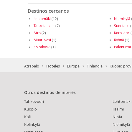
Destinos cercanos
Lehtomäki
(12)
Niemikylä
(
Tahkotaipale
(7)
Suontaus
(
Atro
(2)
Korpijärvi
(
Muuruvesi
(1)
Ryönä
(1)
Koirakoski
(1)
Palonurmi
Atrapalo
Hoteles
Europa
Finlandia
Kuopio provi
Otros destinos de interés
Tahkovuori
Lehtomäki
Kuopio
Iisalmi
Koli
Nilsia
Kolinkylä
Niemikylä
Hattusaari
Siilinjarvi