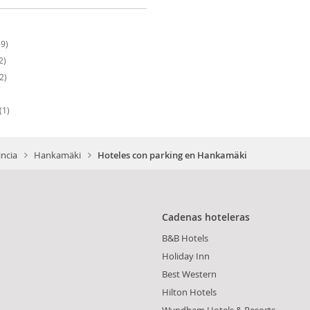
9)
2)
2)
(1)
ncia
Hankamäki
Hoteles con parking en Hankamäki
Cadenas hoteleras
B&B Hotels
Holiday Inn
Best Western
Hilton Hotels
Wyndham Hotels & Resorts