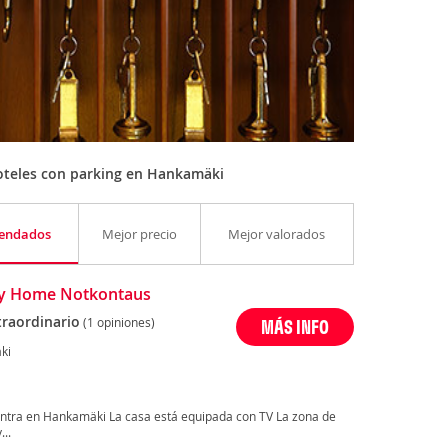
oteles con parking en Hankamäki
endados
Mejor precio
Mejor valorados
ay Home Notkontaus
traordinario
(1 opiniones)
MÁS INFO
ki
ntra en Hankamäki La casa está equipada con TV La zona de
...