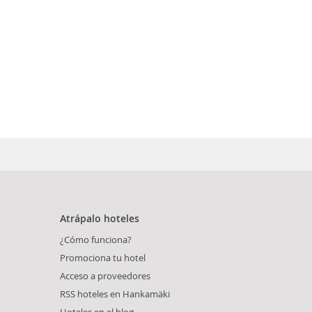
Atrápalo hoteles
¿Cómo funciona?
Promociona tu hotel
Acceso a proveedores
RSS hoteles en Hankamäki
Hoteles en el blog