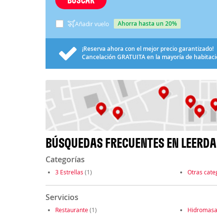
ahorra hasta un 20%
Añadir vuelo
¡Reserva ahora con el mejor precio garantizado!
Cancelación
GRATUITA
en la mayoría de habitac
BÚSQUEDAS FRECUENTES EN LEERD
Categorías
3 Estrellas
(1)
Otras cate
Servicios
Restaurante
(1)
Hidromasa