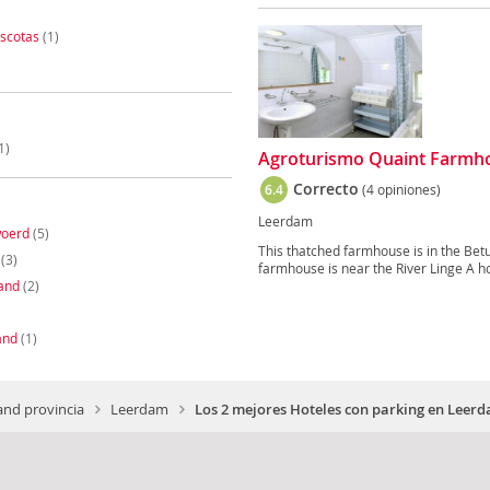
scotas
(1)
1)
Agroturismo Quaint Farmho
Correcto
6.4
(4 opiniones)
Leerdam
oerd
(5)
This thatched farmhouse is in the B
(3)
farmhouse is near the River Linge A h
and
(2)
and
(1)
and provincia
Leerdam
Los 2 mejores Hoteles con parking en Leer