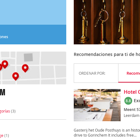
iones
Recomendaciones para ti de h
Recom
ORDENAR POR:
AM
Hotel 
Ex
8.8
Meent 57
gorías
(3)
Leerdam
Gasterij het Oude Posthuys is an histo
drive to Gorinchem It includes free...
je
(1)