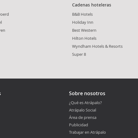
Cadenas hoteleras
oerd
B&B Hotels
l
Holiday Inn
ven
Best Western
Hilton Hotels
Wyndham Hotels & Resorts
Super 8
s
Sobre nosotros
¿Qué es Atrápalo?
Atrápalo Social
Área de prensa
Publicidad
Trabajar en Atrápalo