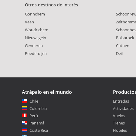
Otros destinos de interés
Gorinchem
Schoonrew
Veen
Zaltbomme
Woudrichem
Schoonho
Nieuwegein
Polsbroek
Genderen
Cothen
Poederoijen
Deil
Atrápalo en el mundo
Producto
Chile
Entradas
Colombia
Actividades
Perú
Vuelos
Panamá
Trenes
Costa Rica
Hoteles