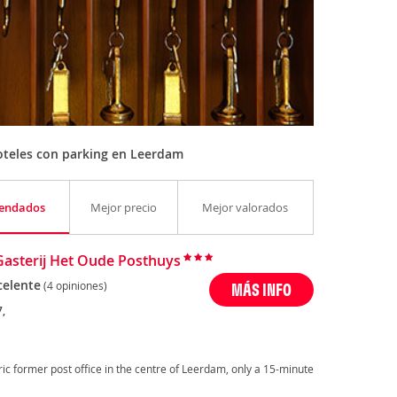
oteles con parking en Leerdam
endados
Mejor precio
Mejor valorados
Gasterij Het Oude Posthuys
celente
(4 opiniones)
MÁS INFO
,
ric former post office in the centre of Leerdam, only a 15-minute