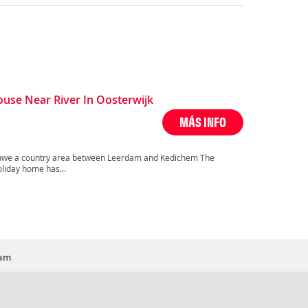
use Near River In Oosterwijk
MÁS INFO
etuwe a country area between Leerdam and Kedichem The
oliday home has...
dam