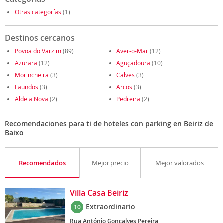
Otras categorías
(1)
Destinos cercanos
Povoa do Varzim
(89)
Aver-o-Mar
(12)
Azurara
(12)
Aguçadoura
(10)
Morincheira
(3)
Calves
(3)
Laundos
(3)
Arcos
(3)
Aldeia Nova
(2)
Pedreira
(2)
Recomendaciones para ti de hoteles con parking en Beiriz de
Baixo
Recomendados
Mejor precio
Mejor valorados
Villa Casa Beiriz
Extraordinario
10
Rua António Gonçalves Pereira,