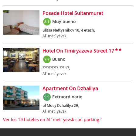
Posada Hotel Sultanmurat
Muy bueno
8.1
ulitsa Neftyanikov 10, 4 etazh,
Al´met´yevsk
Hotel On Timiryazeva Street 17
Bueno
7.7
??????????, ??? 17,
Al´met´yevsk
Apartment On Dzhalilya
Extraordinario
9.9
ul Musy Dzhalilya 29,
Al´met´yevsk
Ver los 19 hoteles en Al´met´yevsk con parking