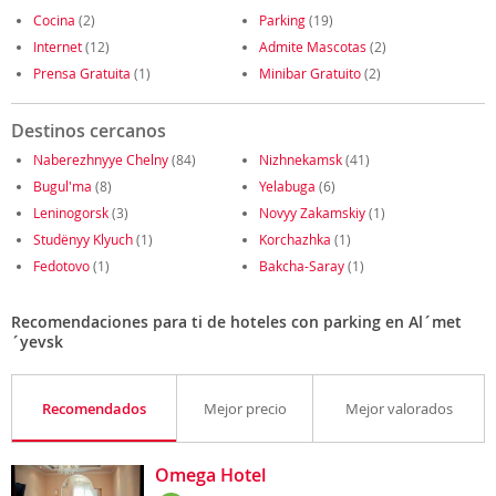
Cocina
(2)
Parking
(19)
Internet
(12)
Admite Mascotas
(2)
Prensa Gratuita
(1)
Minibar Gratuito
(2)
Destinos cercanos
Naberezhnyye Chelny
(84)
Nizhnekamsk
(41)
Bugul'ma
(8)
Yelabuga
(6)
Leninogorsk
(3)
Novyy Zakamskiy
(1)
Studënyy Klyuch
(1)
Korchazhka
(1)
Fedotovo
(1)
Bakcha-Saray
(1)
Recomendaciones para ti de hoteles con parking en Al´met
´yevsk
Recomendados
Mejor precio
Mejor valorados
Omega Hotel