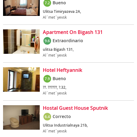
Bueno
7.2
Ulitsa Timiryazeva 2A,
Al´met´yevsk
Apartment On Bigash 131
Extraordinario
9.6
ulitsa Bigash 131,
Al´met´yevsk
Hotel Heftyannik
Bueno
7.9
??. ??????, ?.32,
Al´met´yevsk
Hostal Guest House Sputnik
Correcto
6.4
Ulitsa Industrialnaya 21b,
Al´met´yevsk