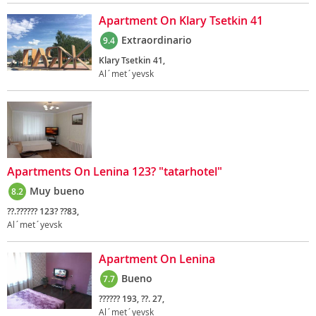
Apartment On Klary Tsetkin 41
Extraordinario
9.4
Klary Tsetkin 41,
Al´met´yevsk
Apartments On Lenina 123? "tatarhotel"
Muy bueno
8.2
??.?????? 123? ??83,
Al´met´yevsk
Apartment On Lenina
Bueno
7.7
?????? 193, ??. 27,
Al´met´yevsk