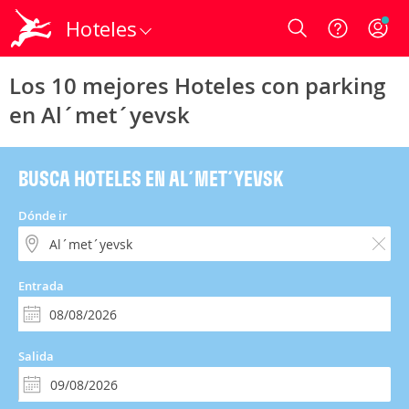
Hoteles
Login
Los 10 mejores Hoteles con parking
en Al´met´yevsk
BUSCA HOTELES EN AL´MET´YEVSK
Dónde ir
Entrada
Salida