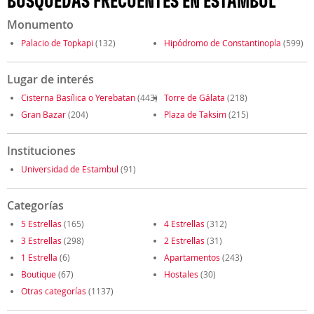
BÚSQUEDAS FRECUENTES EN ESTAMBUL
Monumento
Palacio de Topkapi
(132)
Hipódromo de Constantinopla
(599)
Lugar de interés
Cisterna Basílica o Yerebatan
(443)
Torre de Gálata
(218)
Gran Bazar
(204)
Plaza de Taksim
(215)
Instituciones
Universidad de Estambul
(91)
Categorías
5 Estrellas
(165)
4 Estrellas
(312)
3 Estrellas
(298)
2 Estrellas
(31)
1 Estrella
(6)
Apartamentos
(243)
Boutique
(67)
Hostales
(30)
Otras categorías
(1137)