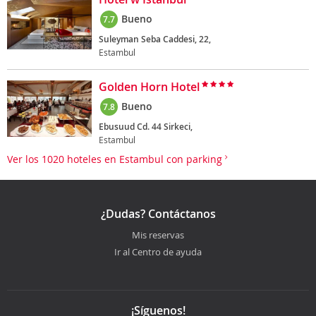
Bueno
7.7
Suleyman Seba Caddesi, 22,
Estambul
Golden Horn Hotel
Bueno
7.8
Ebusuud Cd. 44 Sirkeci,
Estambul
Ver los 1020 hoteles en Estambul con parking
¿Dudas? Contáctanos
Mis reservas
Ir al Centro de ayuda
¡Síguenos!