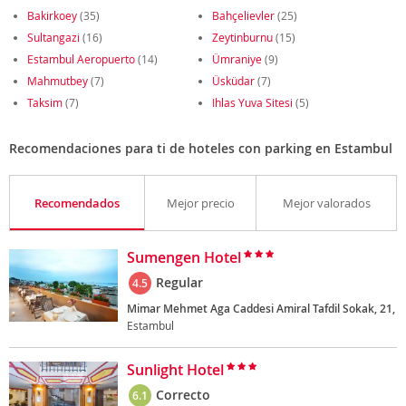
Bakirkoey
(35)
Bahçelievler
(25)
Sultangazi
(16)
Zeytinburnu
(15)
Estambul Aeropuerto
(14)
Ümraniye
(9)
Mahmutbey
(7)
Üsküdar
(7)
Taksim
(7)
Ihlas Yuva Sitesi
(5)
Recomendaciones para ti de hoteles con parking en Estambul
Recomendados
Mejor precio
Mejor valorados
Sumengen Hotel
Regular
4.5
Mimar Mehmet Aga Caddesi Amiral Tafdil Sokak, 21,
Estambul
Sunlight Hotel
Correcto
6.1