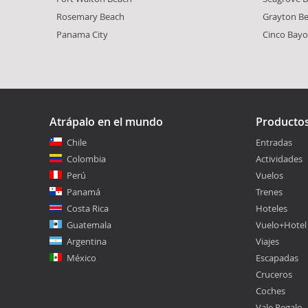
Rosemary Beach
Grayton B
Panama City
Cinco Bay
Atrápalo en el mundo
Producto
Chile
Entradas
Colombia
Actividades
Perú
Vuelos
Panamá
Trenes
Costa Rica
Hoteles
Guatemala
Vuelo+Hotel
Argentina
Viajes
México
Escapadas
Cruceros
Coches
Vale Regalo