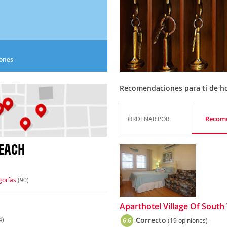
iones
Recomendaciones para ti de hot
Recom
ORDENAR POR:
BEACH
gorías
(90)
Aparthotel Village Of Sout
4)
Correcto
6.6
(19 opiniones)