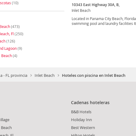
scotas
(10)
10343 East Highway 30A, B,
Inlet Beach
Located in Panama City Beach, Florida
swimming pool and laundry facilities It 
Beach
(473)
each, Fl
(250)
ach
(126)
nd Lagoon
(9)
a Beach
(4)
da - FL provincia
Inlet Beach
Hoteles con piscina en Inlet Beach
Cadenas hoteleras
B&B Hotels
illage
Holiday Inn
t Beach
Best Western
each, Fl
Hilton Hotels