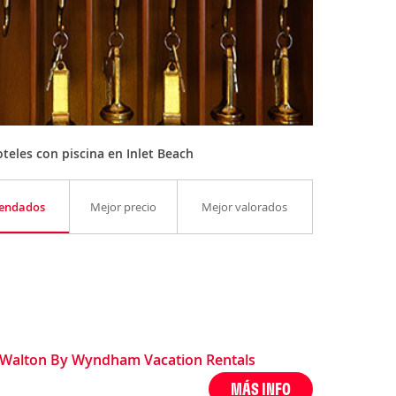
eles con piscina en Inlet Beach
endados
Mejor precio
Mejor valorados
h Walton By Wyndham Vacation Rentals
MÁS INFO