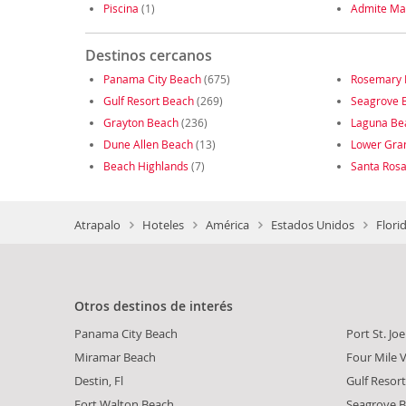
Piscina
(1)
Admite Ma
Destinos cercanos
Panama City Beach
(675)
Rosemary 
Gulf Resort Beach
(269)
Seagrove B
Grayton Beach
(236)
Laguna Be
Dune Allen Beach
(13)
Lower Gra
Beach Highlands
(7)
Santa Ros
Atrapalo
Hoteles
América
Estados Unidos
Flori
Otros destinos de interés
Panama City Beach
Port St. Joe
Miramar Beach
Four Mile V
Destin, Fl
Gulf Resor
Fort Walton Beach
Seagrove B