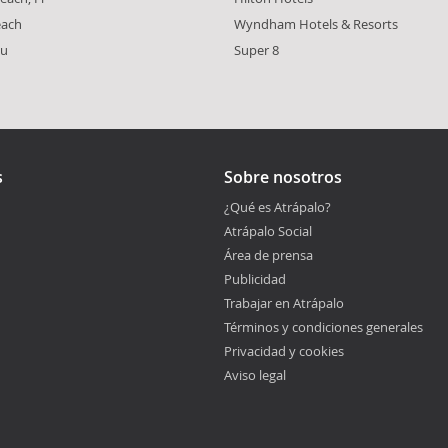
each
Wyndham Hotels & Resorts
ou
Super 8
s
Sobre nosotros
¿Qué es Atrápalo?
Atrápalo Social
Área de prensa
Publicidad
Trabajar en Atrápalo
Términos y condiciones generales
Privacidad y cookies
Aviso legal