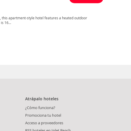
, this apartment-style hotel features a heated outdoor
is 16...
Atrápalo hoteles
¿Cómo funciona?
Promociona tu hotel
Acceso a proveedores
RSS hoteles en Inlet Beach