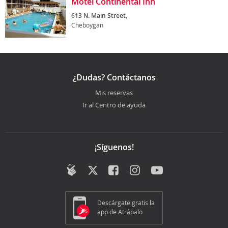
Motel Continental Inn
613 N. Main Street,
Cheboygan
¿Dudas? Contáctanos
Mis reservas
Ir al Centro de ayuda
¡Síguenos!
Descárgate gratis la
app de Atrápalo