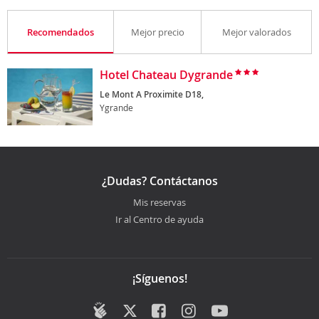
Recomendados
Mejor precio
Mejor valorados
Hotel Chateau Dygrande
Le Mont A Proximite D18,
Ygrande
¿Dudas? Contáctanos
Mis reservas
Ir al Centro de ayuda
¡Síguenos!