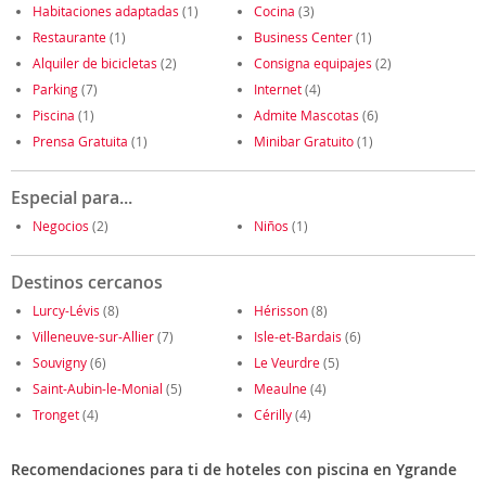
Habitaciones adaptadas
(1)
Cocina
(3)
Restaurante
(1)
Business Center
(1)
Alquiler de bicicletas
(2)
Consigna equipajes
(2)
Parking
(7)
Internet
(4)
Piscina
(1)
Admite Mascotas
(6)
Prensa Gratuita
(1)
Minibar Gratuito
(1)
Especial para...
Negocios
(2)
Niños
(1)
Destinos cercanos
Lurcy-Lévis
(8)
Hérisson
(8)
Villeneuve-sur-Allier
(7)
Isle-et-Bardais
(6)
Souvigny
(6)
Le Veurdre
(5)
Saint-Aubin-le-Monial
(5)
Meaulne
(4)
Tronget
(4)
Cérilly
(4)
Recomendaciones para ti de hoteles con piscina en Ygrande