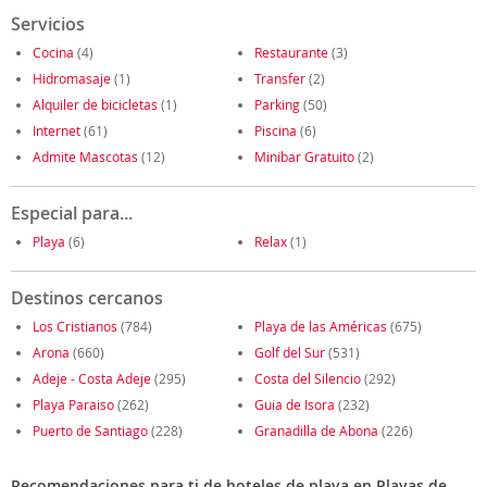
Servicios
Cocina
(4)
Restaurante
(3)
Hidromasaje
(1)
Transfer
(2)
Alquiler de bicicletas
(1)
Parking
(50)
Internet
(61)
Piscina
(6)
Admite Mascotas
(12)
Minibar Gratuito
(2)
Especial para...
Playa
(6)
Relax
(1)
Destinos cercanos
Los Cristianos
(784)
Playa de las Américas
(675)
Arona
(660)
Golf del Sur
(531)
Adeje - Costa Adeje
(295)
Costa del Silencio
(292)
Playa Paraiso
(262)
Guia de Isora
(232)
Puerto de Santiago
(228)
Granadilla de Abona
(226)
Recomendaciones para ti de hoteles de playa en Playas de