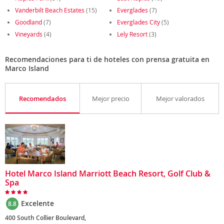
Vanderbilt Beach Estates
(15)
Everglades
(7)
Goodland
(7)
Everglades City
(5)
Vineyards
(4)
Lely Resort
(3)
Recomendaciones para ti de hoteles con prensa gratuita en
Marco Island
Recomendados
Mejor precio
Mejor valorados
Hotel Marco Island Marriott Beach Resort, Golf Club &
Spa
Excelente
8.8
400 South Collier Boulevard,