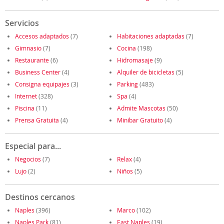
Servicios
Accesos adaptados
(7)
Habitaciones adaptadas
(7)
Gimnasio
(7)
Cocina
(198)
Restaurante
(6)
Hidromasaje
(9)
Business Center
(4)
Alquiler de bicicletas
(5)
Consigna equipajes
(3)
Parking
(483)
Internet
(328)
Spa
(4)
Piscina
(11)
Admite Mascotas
(50)
Prensa Gratuita
(4)
Minibar Gratuito
(4)
Especial para...
Negocios
(7)
Relax
(4)
Lujo
(2)
Niños
(5)
Destinos cercanos
Naples
(396)
Marco
(102)
Naples Park
(81)
East Naples
(19)